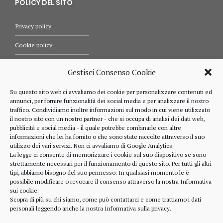
POLICY DEL SITO
Privacy policy
Cookie policy
Termini e condizioni d’uso
Gestisci Consenso Cookie
Diritti dell’utente
Su questo sito web ci avvaliamo dei cookie per personalizzare contenuti ed
annunci, per fornire funzionalità dei social media e per analizzare il nostro
Comunicazioni
traffico. Condividiamo inoltre informazioni sul modo in cui viene utilizzato
il nostro sito con un nostro partner - che si occupa di analisi dei dati web,
pubblicità e social media - il quale potrebbe combinarle con altre
informazioni che lei ha fornito o che sono state raccolte attraverso il suo
RIFERIMENTI
utilizzo dei vari servizi. Non ci avvaliamo di Google Analytics.
La legge ci consente di memorizzare i cookie sul suo dispositivo se sono
strettamente necessari per il funzionamento di questo sito. Per tutti gli altri
328 4643900
tipi, abbiamo bisogno del suo permesso. In qualsiasi momento le è
possibile modificare o revocare il consenso attraverso la nostra
Informativa
sui cookie
.
Scopra di più su chi siamo, come può contattarci e come trattiamo i dati
personali leggendo anche la nostra
Informativa sulla privacy
.
alberto.rizzo@ordineavvocatialba.eu