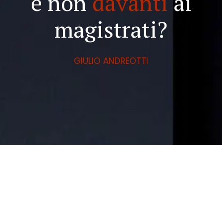
e non
davanti
ai
magistrati?
GIULIO ANDREOTTI