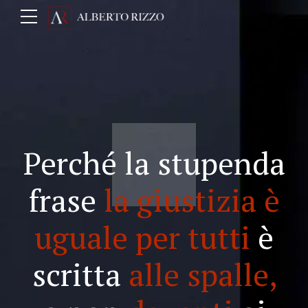
Perché la stupenda
frase
la giustizia è
uguale per tutti
è
scritta
alle spalle,