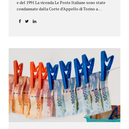
e del 1991 La vicenda Le Poste Italiane sono state
condannate dalla Corte d’Appello di Torino a
riconoscere, a tre risparmiatori di Barolo, somme
per oltre 193.000,00 euro: la sentenza ribalta la
precedente decisione emessa dal Tribunale di Asti. Ai
risparmiatori, titolari di quattro buoni da 5.000.000
lire ciascuno, non erano stati pagati integralmente
gli interessi riportati nel retro dei titoli. E questo a
causa di una modifica dei rendimenti risalente al 1986,
precedente alla loro sottoscrizione, e di un timbro
che Poste aveva messo sopra la tabella, la quale
riportava un generico...