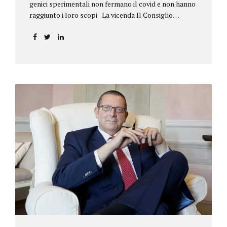
genici sperimentali non fermano il covid e non hanno
raggiunto i loro scopi La vicenda Il Consiglio
dell’ordine degli psicologi della Toscana provvedeva
alla sospensione di una propria iscritta, a causa del
mancato assolvimento dell’obbligo
vaccinale previsto dall’art. 4 del decreto legge n.
44/2021, convertito con modificazioni nella legge n.
76/2021. La psicologa ricorreva in via d’urgenza al
Tribunale di Firenze per chiedere la sospensione di
tale provvedimento, gravemente pregiudizievole per
la propria persona, in quanto impeditivo dello
svolgimento della libera professione. Per il Giudice
fiorentino, Dott.ssa Susanna Zanda, il
provvedimento assunto dal Consiglio lede...