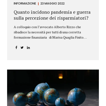
INFORMAZIONE
23 MAGGIO 2022
Quanto incidono pandemia e guerra
sulla percezione dei risparmiatori?
A colloquio con l’avvocato Alberto Rizzo che
ribadisce la necessità per tutti di una corretta
formazione finanziaria di Marisa Quaglia Finito
ufficialmente, anche se i contagi continuano, il
periodo grigio della pandemia da Covid, possiamo
tirare le somme anche su se e come sono cambiate le
abitudini dei risparmiatori. Ne parliamo con
l’avvocato braidese Alberto Rizzo, esperto di diritto
bancario e postale, direttore generale
dell’Accademia di educazione finanziaria presieduta
da Beppe Ghisolfi. Avvocato Rizzo, si sono
registrati cambiamenti sulla percezione della
sicurezza dei propri risparmi? Parto da una
considerazione scientifica. John Ioannidis, noto
professore di medicina, di epidemiologia e...