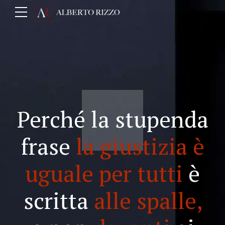
Perché la stupenda
frase
la giustizia è
uguale per tutti
è
scritta
alle spalle,