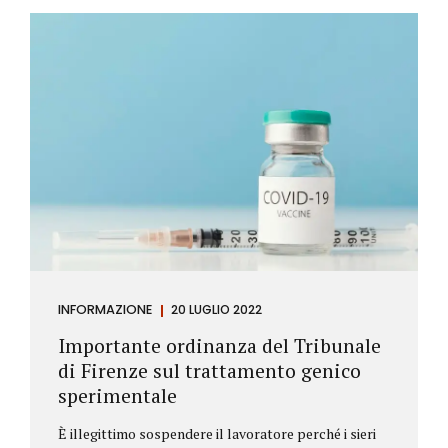
Investitore: è colui che decide di investire il proprio
capitale per trarne un profitto. Gli investitori
differiscono sostanzialmente dagli speculatori per
la durata dei loro investimenti. Gli investitori hanno
un orizzonte temporale di medio lungo periodo nei
loro investimenti, mentre gli speculatori cercano...
INFORMAZIONE
20 LUGLIO 2022
Importante ordinanza del Tribunale
di Firenze sul trattamento genico
sperimentale
È illegittimo sospendere il lavoratore perché i sieri