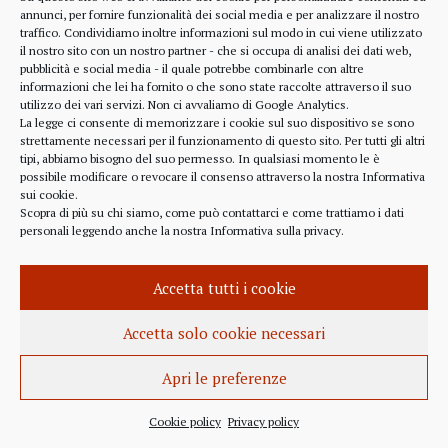
alcune considerazioni sui profitti generati dalle
annunci, per fornire funzionalità dei social media e per analizzare il nostro
traffico. Condividiamo inoltre informazioni sul modo in cui viene utilizzato
scelte finanziarie operate dal fondo BlackRock.
il nostro sito con un nostro partner - che si occupa di analisi dei dati web,
Occorre leggere molto attentamente il testo della
pubblicità e social media - il quale potrebbe combinarle con altre
lettera
informazioni che lei ha fornito o che sono state raccolte attraverso il suo
(https://www.blackrock.com/corporate/investor-
utilizzo dei vari servizi. Non ci avvaliamo di Google Analytics.
relations/larry-fink-chairmans-letter). Fink afferma
La legge ci consente di memorizzare i cookie sul suo dispositivo se sono
strettamente necessari per il funzionamento di questo sito. Per tutti gli altri
chiaramente che...
tipi, abbiamo bisogno del suo permesso. In qualsiasi momento le è
possibile modificare o revocare il consenso attraverso la nostra
Informativa
sui cookie
.
Scopra di più su chi siamo, come può contattarci e come trattiamo i dati
personali leggendo anche la nostra
Informativa sulla privacy
.
INFORMAZIONE
27 APRILE 2022
Accetta tutti i cookie
Istanza per l’abrogazione
dell’obbligo vaccinale al Governo
Accetta solo cookie necessari
Italiano e alla Commissione Europea
Apri le preferenze
Istanza al Governo Italiano ed alla Commissione
Europea per l’abrogazione della normativa
Cookie policy
Privacy policy
sull’obbligo vaccinale, in quanto violatrice della