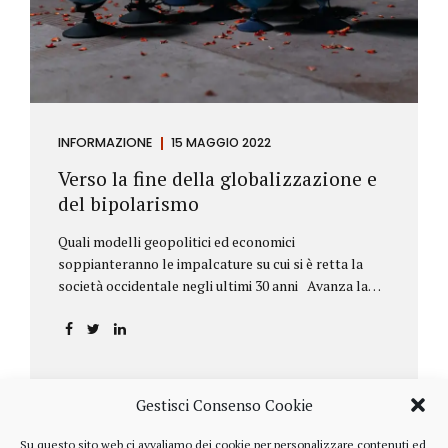
INFORMAZIONE
15 MAGGIO 2022
Verso la fine della globalizzazione e
del bipolarismo
Quali modelli geopolitici ed economici
soppianteranno le impalcature su cui si è retta la
società occidentale negli ultimi 30 anni Avanza la
sfida della de-globalizzazione Nello scorso mese di
aprile ha fatto parecchio discutere il discorso che
l’amministratore delegato del fondo di investimenti
BlackRock, Larry Fink, ha rivolto ai soci. Si tratta di
una lettera annuale che Fink ha inviato agli
Gestisci Consenso Cookie
investitori, nella quale fa il punto sulla situazione
geopolitica ed economica globale, accompagnata da
Su questo sito web ci avvaliamo dei cookie per personalizzare contenuti ed