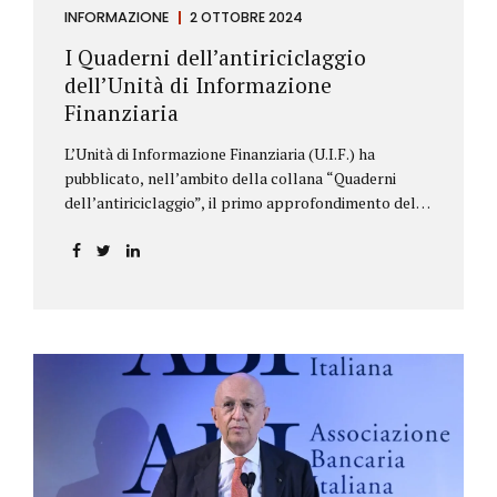
INFORMAZIONE
2 OTTOBRE 2024
I Quaderni dell’antiriciclaggio
dell’Unità di Informazione
Finanziaria
L’Unità di Informazione Finanziaria (U.I.F.) ha
pubblicato, nell’ambito della collana “Quaderni
dell’antiriciclaggio”, il primo approfondimento del
filone Rassegna Normativa, che illustra i principali
aggiornamenti della normativa e della
giurisprudenza in materia AML/CFT relativamente al
primo semestre 2024, con particolare riferimento
all’AML Package. Le principali sezioni della rassegna
riguardano le novità nella disciplina internazionale e
nazionale, e forniscono informazioni su
eventuali consultazioni pubbliche e su pronunce di
particolare rilevanza emesse nell’esercizio
dell’attività giurisdizionale. In questo numero
l’approfondimento è dedicato, in particolare: alla
recente normativa della UE sugli obblighi