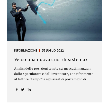
INFORMAZIONE
25 LUGLIO 2022
Verso una nuova crisi di sistema?
Analisi delle posizioni tenute sui mercati finanziari
dallo speculatore e dall’investitore, con riferimento
al fattore “tempo” e agli asset di portafoglio di
Alberto Rizzo Le differenze tra lo speculatore e
l’investitore Nelle definizioni di Wikipedia si legge:
Speculatore: è colui che nella finanza effettua
operazioni rischiose nel tentativo di ottenere un
guadagno da fluttuazioni di mercato in tempi brevi.