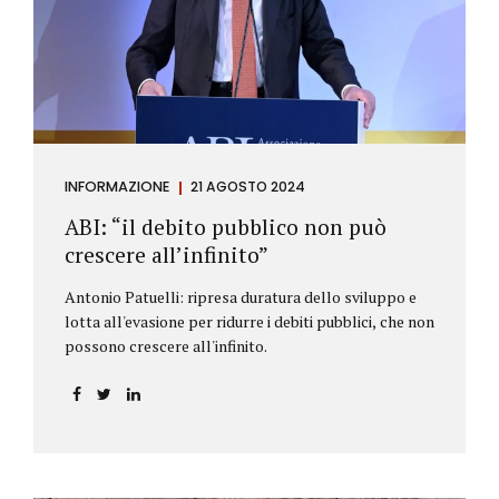
antiriciclaggio (c.d. AML Package), tra cui il
Regolamento Antiriciclaggio e la Direttiva AML;
all’AMLA, ovvero alla nuova Autorità europea che
inizierà...
INFORMAZIONE
21 AGOSTO 2024
ABI: “il debito pubblico non può
crescere all’infinito”
Antonio Patuelli: ripresa duratura dello sviluppo e
lotta all'evasione per ridurre i debiti pubblici, che non
possono crescere all'infinito.