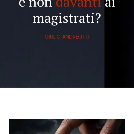
e non
davanti
ai
magistrati?
GIULIO ANDREOTTI