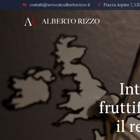
contatti@avvocatoalbertorizzo.it
Piazza Arpino 7, 12
Int
frutti
il 