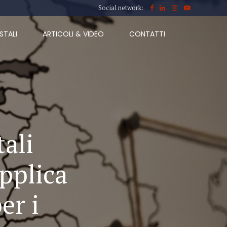
Social network:
STALI
ARTICOLI & VIDEO
CONTATTI
tali
applica
er i