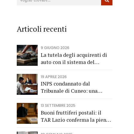
Articoli recenti
9 GIUGNO 2026
La tutela degli acquirenti di
auto con il sistema del
finanziamento rateale
19 APRILE 2026
INPS condannato dal
Tribunale di Cuneo: una
società di trasporti di
Fossano vince una causa
13 SETTEMBRE 2025
grazie all’Avv. Alberto Rizzo
Buoni fruttiferi postali: il
di Bra
TAR Lazio conferma la piena
applicazione del Codice del