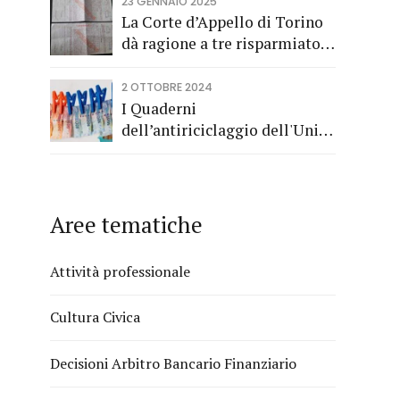
Consumo a tutela dei
23 GENNAIO 2025
risparmiatori titolari di buoni
La Corte d’Appello di Torino
fruttiferi postali.
dà ragione a tre risparmiatori
di Barolo
2 OTTOBRE 2024
I Quaderni
dell’antiriciclaggio dell'Unità
di Informazione Finanziaria
Aree tematiche
Attività professionale
Cultura Civica
Decisioni Arbitro Bancario Finanziario