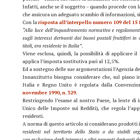
Infatti, anche se il soggetto – quando procede con la 
che assicura un adeguato scambio di informazioni, si
Con la
risposta all’interpello numero 109 del 15
“Alla luce dell’inquadramento normativo e regolamentar
sugli interessi derivanti dai buoni postali fruttiferi i
titoli, era residente in Italia”
.
Viene esclusa, quindi, la possibilità di applicare i
applica l’imposta sostitutiva pari al 12,5%.
Ed a sostegno delle sue argomentazioni l’Agenzia del
Innanzitutto bisogna considerare che, sul piano in
Italia e Regno Unito è regolata dalla Convenzio
novembre 1990, n. 329
.
Restringendo l’esame al nostro Paese, la lente di 
Unico delle Imposte sui Redditi), che regola l’app
residenti.
A norma di questo articolo si considerano prodotti i
residenti nel territorio dello Stato o da stabili org
con esclusione degli interessi e altri proventi derivanti d