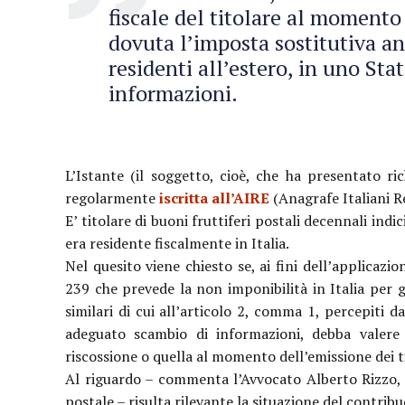
fiscale del titolare al momento
dovuta l’imposta sostitutiva an
residenti all’estero, in uno St
informazioni.
L’Istante (il soggetto, cioè, che ha presentato ri
regolarmente
iscritta all’AIRE
(Anagrafe Italiani Re
E’ titolare di buoni fruttiferi postali decennali indi
era residente fiscalmente in Italia.
Nel quesito viene chiesto se, ai fini dell’applicazio
239 che prevede la non imponibilità in Italia per gli
similari di cui all’articolo 2, comma 1, percepiti d
adeguato scambio di informazioni, debba valere 
riscossione o quella al momento dell’emissione dei ti
Al riguardo – commenta l’Avvocato Alberto Rizzo, L
postale – risulta rilevante la situazione del contri