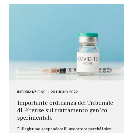
Investitore: è colui che decide di investire il proprio
capitale per trarne un profitto. Gli investitori
differiscono sostanzialmente dagli speculatori per
la durata dei loro investimenti. Gli investitori hanno
un orizzonte temporale di medio lungo periodo nei
loro investimenti, mentre gli speculatori cercano...
INFORMAZIONE
20 LUGLIO 2022
Importante ordinanza del Tribunale
di Firenze sul trattamento genico
sperimentale
È illegittimo sospendere il lavoratore perché i sieri