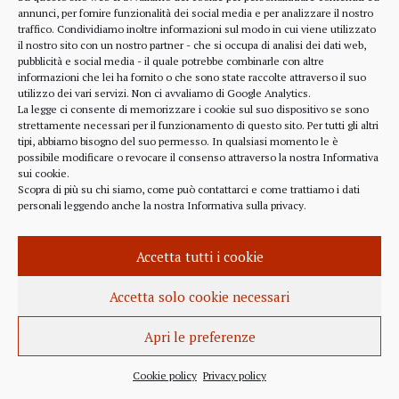
alcune considerazioni sui profitti generati dalle
annunci, per fornire funzionalità dei social media e per analizzare il nostro
traffico. Condividiamo inoltre informazioni sul modo in cui viene utilizzato
scelte finanziarie operate dal fondo BlackRock.
il nostro sito con un nostro partner - che si occupa di analisi dei dati web,
Occorre leggere molto attentamente il testo della
pubblicità e social media - il quale potrebbe combinarle con altre
lettera
informazioni che lei ha fornito o che sono state raccolte attraverso il suo
(https://www.blackrock.com/corporate/investor-
utilizzo dei vari servizi. Non ci avvaliamo di Google Analytics.
relations/larry-fink-chairmans-letter). Fink afferma
La legge ci consente di memorizzare i cookie sul suo dispositivo se sono
strettamente necessari per il funzionamento di questo sito. Per tutti gli altri
chiaramente che...
tipi, abbiamo bisogno del suo permesso. In qualsiasi momento le è
possibile modificare o revocare il consenso attraverso la nostra
Informativa
sui cookie
.
Scopra di più su chi siamo, come può contattarci e come trattiamo i dati
personali leggendo anche la nostra
Informativa sulla privacy
.
INFORMAZIONE
27 APRILE 2022
Accetta tutti i cookie
Istanza per l’abrogazione
dell’obbligo vaccinale al Governo
Accetta solo cookie necessari
Italiano e alla Commissione Europea
Apri le preferenze
Istanza al Governo Italiano ed alla Commissione
Europea per l’abrogazione della normativa
Cookie policy
Privacy policy
sull’obbligo vaccinale, in quanto violatrice della