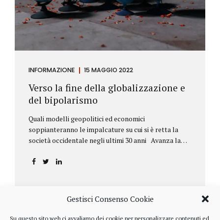
INFORMAZIONE
15 MAGGIO 2022
Verso la fine della globalizzazione e
del bipolarismo
Quali modelli geopolitici ed economici
soppianteranno le impalcature su cui si è retta la
società occidentale negli ultimi 30 anni Avanza la
sfida della de-globalizzazione Nello scorso mese di
aprile ha fatto parecchio discutere il discorso che
l’amministratore delegato del fondo di investimenti
BlackRock, Larry Fink, ha rivolto ai soci. Si tratta di
una lettera annuale che Fink ha inviato agli
Gestisci Consenso Cookie
investitori, nella quale fa il punto sulla situazione
geopolitica ed economica globale, accompagnata da
Su questo sito web ci avvaliamo dei cookie per personalizzare contenuti ed