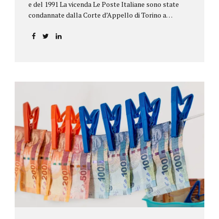
e del 1991 La vicenda Le Poste Italiane sono state
condannate dalla Corte d’Appello di Torino a
riconoscere, a tre risparmiatori di Barolo, somme
per oltre 193.000,00 euro: la sentenza ribalta la
precedente decisione emessa dal Tribunale di Asti. Ai
risparmiatori, titolari di quattro buoni da 5.000.000
lire ciascuno, non erano stati pagati integralmente
gli interessi riportati nel retro dei titoli. E questo a
causa di una modifica dei rendimenti risalente al 1986,
precedente alla loro sottoscrizione, e di un timbro
che Poste aveva messo sopra la tabella, la quale
riportava un generico...