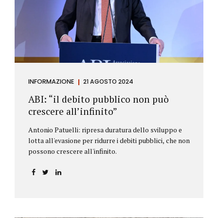
antiriciclaggio (c.d. AML Package), tra cui il
Regolamento Antiriciclaggio e la Direttiva AML;
all’AMLA, ovvero alla nuova Autorità europea che
inizierà...
INFORMAZIONE
21 AGOSTO 2024
ABI: “il debito pubblico non può
crescere all’infinito”
Antonio Patuelli: ripresa duratura dello sviluppo e
lotta all'evasione per ridurre i debiti pubblici, che non
possono crescere all'infinito.