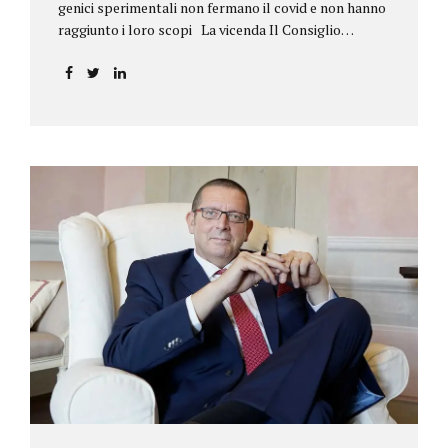
genici sperimentali non fermano il covid e non hanno
raggiunto i loro scopi La vicenda Il Consiglio
dell’ordine degli psicologi della Toscana provvedeva
alla sospensione di una propria iscritta, a causa del
mancato assolvimento dell’obbligo
vaccinale previsto dall’art. 4 del decreto legge n.
44/2021, convertito con modificazioni nella legge n.
76/2021. La psicologa ricorreva in via d’urgenza al
Tribunale di Firenze per chiedere la sospensione di
tale provvedimento, gravemente pregiudizievole per
la propria persona, in quanto impeditivo dello
svolgimento della libera professione. Per il Giudice
fiorentino, Dott.ssa Susanna Zanda, il
provvedimento assunto dal Consiglio lede...