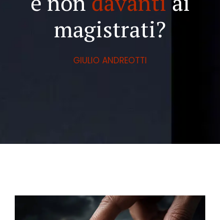
e non
davanti
ai
magistrati?
GIULIO ANDREOTTI