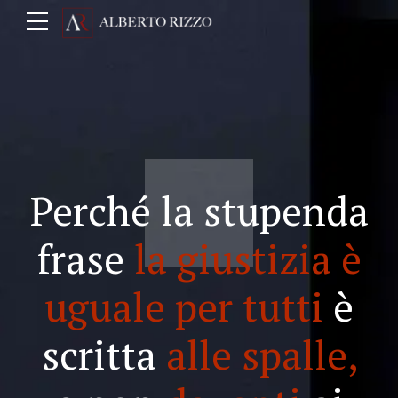
Perché la stupenda
frase
la giustizia è
uguale per tutti
è
scritta
alle spalle,