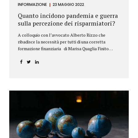
INFORMAZIONE
23 MAGGIO 2022
Quanto incidono pandemia e guerra
sulla percezione dei risparmiatori?
A colloquio con l’avvocato Alberto Rizzo che
ribadisce la necessità per tutti di una corretta
formazione finanziaria di Marisa Quaglia Finito
ufficialmente, anche se i contagi continuano, il
periodo grigio della pandemia da Covid, possiamo
tirare le somme anche su se e come sono cambiate le
abitudini dei risparmiatori. Ne parliamo con
l’avvocato braidese Alberto Rizzo, esperto di diritto
bancario e postale, direttore generale
dell’Accademia di educazione finanziaria presieduta
da Beppe Ghisolfi. Avvocato Rizzo, si sono
registrati cambiamenti sulla percezione della
sicurezza dei propri risparmi? Parto da una
considerazione scientifica. John Ioannidis, noto
professore di medicina, di epidemiologia e...