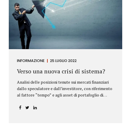
INFORMAZIONE
25 LUGLIO 2022
Verso una nuova crisi di sistema?
Analisi delle posizioni tenute sui mercati finanziari
dallo speculatore e dall’investitore, con riferimento
al fattore “tempo” e agli asset di portafoglio di
Alberto Rizzo Le differenze tra lo speculatore e
l’investitore Nelle definizioni di Wikipedia si legge:
Speculatore: è colui che nella finanza effettua
operazioni rischiose nel tentativo di ottenere un
guadagno da fluttuazioni di mercato in tempi brevi.