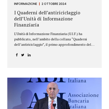
INFORMAZIONE
2 OTTOBRE 2024
I Quaderni dell’antiriciclaggio
dell’Unità di Informazione
Finanziaria
L’Unità di Informazione Finanziaria (U.I.F.) ha
pubblicato, nell’ambito della collana “Quaderni
dell’antiriciclaggio”, il primo approfondimento del
filone Rassegna Normativa, che illustra i principali
aggiornamenti della normativa e della
giurisprudenza in materia AML/CFT relativamente al
primo semestre 2024, con particolare riferimento
all’AML Package. Le principali sezioni della rassegna
riguardano le novità nella disciplina internazionale e
nazionale, e forniscono informazioni su
eventuali consultazioni pubbliche e su pronunce di
particolare rilevanza emesse nell’esercizio
dell’attività giurisdizionale. In questo numero
l’approfondimento è dedicato, in particolare: alla
recente normativa della UE sugli obblighi