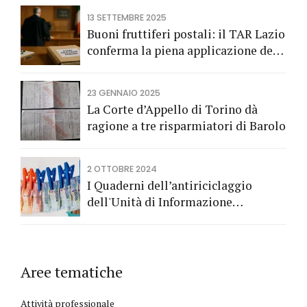
all’Avv. Alberto Rizzo di Bra
13 SETTEMBRE 2025
Buoni fruttiferi postali: il TAR Lazio
conferma la piena applicazione del
Codice del Consumo a tutela dei
risparmiatori titolari di buoni
23 GENNAIO 2025
fruttiferi postali.
La Corte d’Appello di Torino dà
ragione a tre risparmiatori di Barolo
2 OTTOBRE 2024
I Quaderni dell’antiriciclaggio
dell'Unità di Informazione
Finanziaria
Aree tematiche
Attività professionale