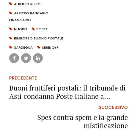
ALBERTO RIZZO
ARBITRO BANCARIO
FINANZIARIO
NUORO
POSTE
RIMBORSO BUONO POSTALE
SARDEGNA
SERIE Q/P
PRECEDENTE
Buoni fruttiferi postali: il tribunale di
Asti condanna Poste Italiane a
rimborsare anche gli ultimi 10 anni
SUCCESSIVO
delle serie “O” e “P”
Spes contra spem e la grande
mistificazione