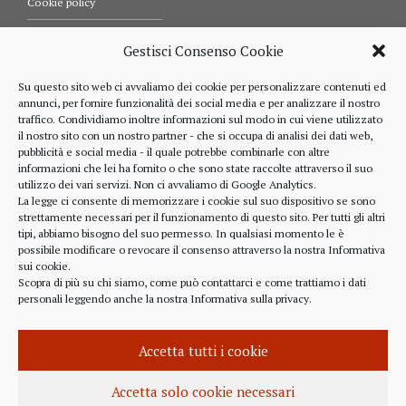
Cookie policy
Termini e condizioni d’uso
Gestisci Consenso Cookie
Diritti dell’utente
Su questo sito web ci avvaliamo dei cookie per personalizzare contenuti ed
annunci, per fornire funzionalità dei social media e per analizzare il nostro
Comunicazioni
traffico. Condividiamo inoltre informazioni sul modo in cui viene utilizzato
il nostro sito con un nostro partner - che si occupa di analisi dei dati web,
pubblicità e social media - il quale potrebbe combinarle con altre
informazioni che lei ha fornito o che sono state raccolte attraverso il suo
RIFERIMENTI
utilizzo dei vari servizi. Non ci avvaliamo di Google Analytics.
La legge ci consente di memorizzare i cookie sul suo dispositivo se sono
strettamente necessari per il funzionamento di questo sito. Per tutti gli altri
328 4643900
tipi, abbiamo bisogno del suo permesso. In qualsiasi momento le è
possibile modificare o revocare il consenso attraverso la nostra
Informativa
sui cookie
.
Scopra di più su chi siamo, come può contattarci e come trattiamo i dati
personali leggendo anche la nostra
Informativa sulla privacy
.
alberto.rizzo@ordineavvocatialba.eu
RZZ LRT 72M24 B111O
IT 02916940048
Accetta tutti i cookie
© 2021,
PC.COM
Accetta solo cookie necessari