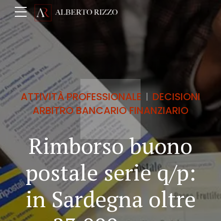
ATTIVITÀ PROFESSIONALE
DECISIONI
ARBITRO BANCARIO FINANZIARIO
Rimborso buono
postale serie q/p:
in Sardegna oltre