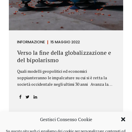
INFORMAZIONE
15 MAGGIO 2022
Verso la fine della globalizzazione e
del bipolarismo
Quali modelli geopolitici ed economici
soppianteranno le impalcature su cui si è retta la
società occidentale negli ultimi 30 anni Avanza la
sfida della de-globalizzazione Nello scorso mese di
aprile ha fatto parecchio discutere il discorso che
l’amministratore delegato del fondo di investimenti
BlackRock, Larry Fink, ha rivolto ai soci. Si tratta di
una lettera annuale che Fink ha inviato agli
Gestisci Consenso Cookie
investitori, nella quale fa il punto sulla situazione
geopolitica ed economica globale, accompagnata da
Su questo sito web ci avvaliamo dei cookie per personalizzare contenuti ed