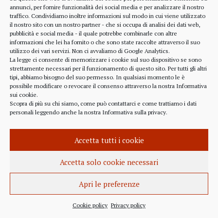
alcune considerazioni sui profitti generati dalle
annunci, per fornire funzionalità dei social media e per analizzare il nostro
traffico. Condividiamo inoltre informazioni sul modo in cui viene utilizzato
scelte finanziarie operate dal fondo BlackRock.
il nostro sito con un nostro partner - che si occupa di analisi dei dati web,
Occorre leggere molto attentamente il testo della
pubblicità e social media - il quale potrebbe combinarle con altre
lettera
informazioni che lei ha fornito o che sono state raccolte attraverso il suo
(https://www.blackrock.com/corporate/investor-
utilizzo dei vari servizi. Non ci avvaliamo di Google Analytics.
relations/larry-fink-chairmans-letter). Fink afferma
La legge ci consente di memorizzare i cookie sul suo dispositivo se sono
strettamente necessari per il funzionamento di questo sito. Per tutti gli altri
chiaramente che...
tipi, abbiamo bisogno del suo permesso. In qualsiasi momento le è
possibile modificare o revocare il consenso attraverso la nostra
Informativa
sui cookie
.
Scopra di più su chi siamo, come può contattarci e come trattiamo i dati
personali leggendo anche la nostra
Informativa sulla privacy
.
INFORMAZIONE
27 APRILE 2022
Accetta tutti i cookie
Istanza per l’abrogazione
dell’obbligo vaccinale al Governo
Accetta solo cookie necessari
Italiano e alla Commissione Europea
Apri le preferenze
Istanza al Governo Italiano ed alla Commissione
Europea per l’abrogazione della normativa
Cookie policy
Privacy policy
sull’obbligo vaccinale, in quanto violatrice della