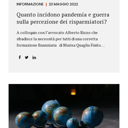
INFORMAZIONE
23 MAGGIO 2022
Quanto incidono pandemia e guerra
sulla percezione dei risparmiatori?
A colloquio con l’avvocato Alberto Rizzo che
ribadisce la necessità per tutti di una corretta
formazione finanziaria di Marisa Quaglia Finito
ufficialmente, anche se i contagi continuano, il
periodo grigio della pandemia da Covid, possiamo
tirare le somme anche su se e come sono cambiate le
abitudini dei risparmiatori. Ne parliamo con
l’avvocato braidese Alberto Rizzo, esperto di diritto
bancario e postale, direttore generale
dell’Accademia di educazione finanziaria presieduta
da Beppe Ghisolfi. Avvocato Rizzo, si sono
registrati cambiamenti sulla percezione della
sicurezza dei propri risparmi? Parto da una
considerazione scientifica. John Ioannidis, noto
professore di medicina, di epidemiologia e...