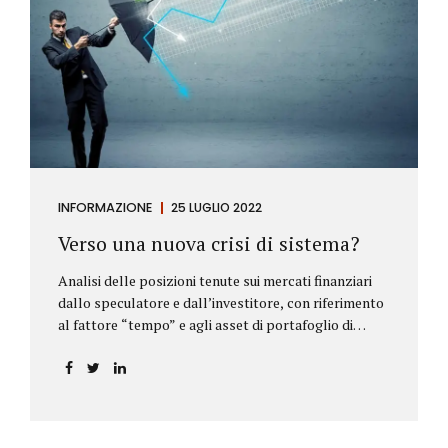
INFORMAZIONE
25 LUGLIO 2022
Verso una nuova crisi di sistema?
Analisi delle posizioni tenute sui mercati finanziari
dallo speculatore e dall’investitore, con riferimento
al fattore “tempo” e agli asset di portafoglio di
Alberto Rizzo Le differenze tra lo speculatore e
l’investitore Nelle definizioni di Wikipedia si legge:
Speculatore: è colui che nella finanza effettua
operazioni rischiose nel tentativo di ottenere un
guadagno da fluttuazioni di mercato in tempi brevi.