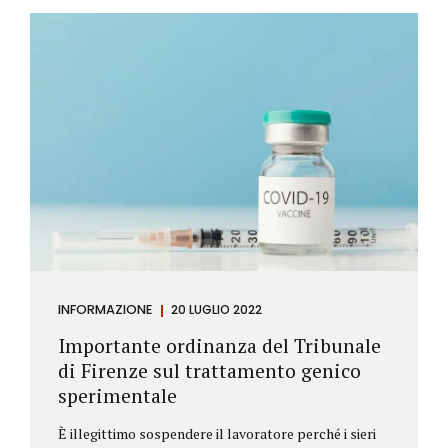
Investitore: è colui che decide di investire il proprio
capitale per trarne un profitto. Gli investitori
differiscono sostanzialmente dagli speculatori per
la durata dei loro investimenti. Gli investitori hanno
un orizzonte temporale di medio lungo periodo nei
loro investimenti, mentre gli speculatori cercano...
INFORMAZIONE
20 LUGLIO 2022
Importante ordinanza del Tribunale
di Firenze sul trattamento genico
sperimentale
È illegittimo sospendere il lavoratore perché i sieri