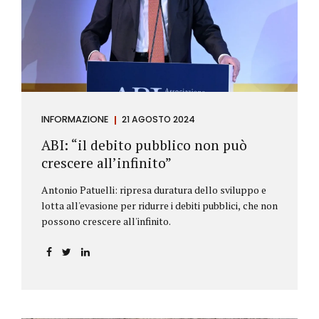
antiriciclaggio (c.d. AML Package), tra cui il
Regolamento Antiriciclaggio e la Direttiva AML;
all’AMLA, ovvero alla nuova Autorità europea che
inizierà...
INFORMAZIONE
21 AGOSTO 2024
ABI: “il debito pubblico non può
crescere all’infinito”
Antonio Patuelli: ripresa duratura dello sviluppo e
lotta all'evasione per ridurre i debiti pubblici, che non
possono crescere all'infinito.