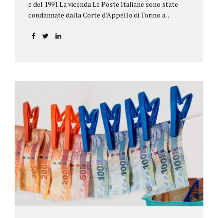
e del 1991 La vicenda Le Poste Italiane sono state
condannate dalla Corte d’Appello di Torino a
riconoscere, a tre risparmiatori di Barolo, somme
per oltre 193.000,00 euro: la sentenza ribalta la
precedente decisione emessa dal Tribunale di Asti. Ai
risparmiatori, titolari di quattro buoni da 5.000.000
lire ciascuno, non erano stati pagati integralmente
gli interessi riportati nel retro dei titoli. E questo a
causa di una modifica dei rendimenti risalente al 1986,
precedente alla loro sottoscrizione, e di un timbro
che Poste aveva messo sopra la tabella, la quale
riportava un generico...