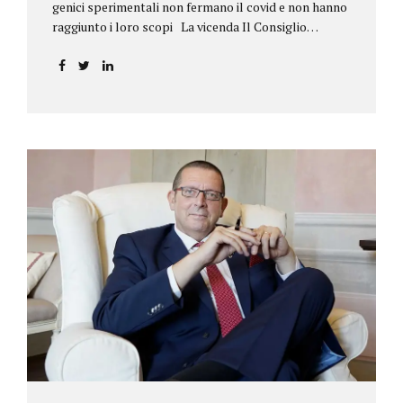
genici sperimentali non fermano il covid e non hanno
raggiunto i loro scopi La vicenda Il Consiglio
dell’ordine degli psicologi della Toscana provvedeva
alla sospensione di una propria iscritta, a causa del
mancato assolvimento dell’obbligo
vaccinale previsto dall’art. 4 del decreto legge n.
44/2021, convertito con modificazioni nella legge n.
76/2021. La psicologa ricorreva in via d’urgenza al
Tribunale di Firenze per chiedere la sospensione di
tale provvedimento, gravemente pregiudizievole per
la propria persona, in quanto impeditivo dello
svolgimento della libera professione. Per il Giudice
fiorentino, Dott.ssa Susanna Zanda, il
provvedimento assunto dal Consiglio lede...