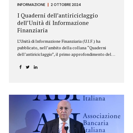
INFORMAZIONE
2 OTTOBRE 2024
I Quaderni dell’antiriciclaggio
dell’Unità di Informazione
Finanziaria
L’Unità di Informazione Finanziaria (U.I.F.) ha
pubblicato, nell’ambito della collana “Quaderni
dell’antiriciclaggio”, il primo approfondimento del
filone Rassegna Normativa, che illustra i principali
aggiornamenti della normativa e della
giurisprudenza in materia AML/CFT relativamente al
primo semestre 2024, con particolare riferimento
all’AML Package. Le principali sezioni della rassegna
riguardano le novità nella disciplina internazionale e
nazionale, e forniscono informazioni su
eventuali consultazioni pubbliche e su pronunce di
particolare rilevanza emesse nell’esercizio
dell’attività giurisdizionale. In questo numero
l’approfondimento è dedicato, in particolare: alla
recente normativa della UE sugli obblighi