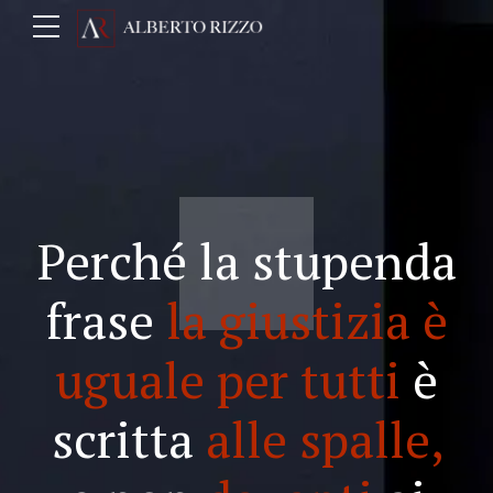
Perché la stupenda
frase
la giustizia è
uguale per tutti
è
scritta
alle spalle,