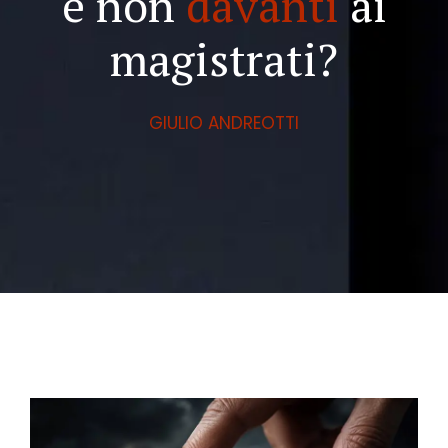
e non
davanti
ai
magistrati?
GIULIO ANDREOTTI