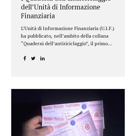
dell’Unità di Informazione
Finanziaria
L’Unità di Informazione Finanziaria (U.I.F.)
ha pubblicato, nell’ambito della collana
“Quaderni dell’antiriciclaggio”, il primo
approfondimento del filone Rassegna
Normativa, che illustra i principali
aggiornamenti della normativa e della
giurisprudenza in materia
AML/CFT relativamente al primo
semestre 2024, con particolare
riferimento all’AML Package. Le principali
sezioni della rassegna riguardano le novità
nella disciplina internazionale e
nazionale, e forniscono informazioni su
eventuali consultazioni pubbliche e
su pronunce di particolare