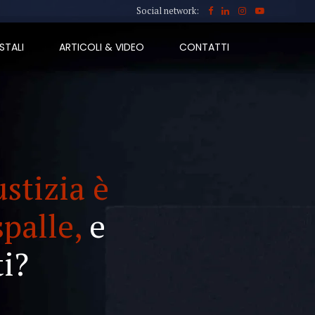
Social network:
STALI
ARTICOLI & VIDEO
CONTATTI
ustizia è
spalle,
e
i?