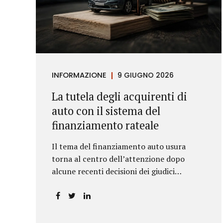
INFORMAZIONE
9 GIUGNO 2026
La tutela degli acquirenti di
auto con il sistema del
finanziamento rateale
Il tema del finanziamento auto usura
torna al centro dell’attenzione dopo
alcune recenti decisioni dei giudici
piemontesi. Le sentenze confermano che
anche i costi assicurativi collegati al
credito possono incidere sul calcolo del
tasso effettivo e aprire la strada a