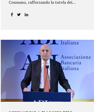
Consumo, rafforzando la tutela dei
risparmiatori. La sentenza apre alla
possibilità di ottenere risarcimenti per chi
ha perso capitale o interessi per
mancanza di informazioni chiare.