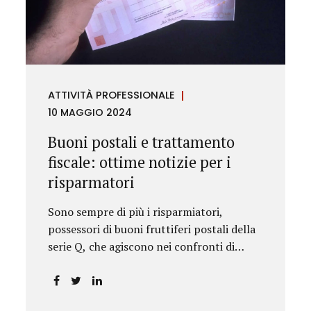
rilevanza emesse nell’esercizio
dell’attività giurisdizionale. In questo
numero l’approfondimento è dedicato, in
particolare: alla recente normativa della
UE sugli obblighi antiriciclaggio (c.d. AML
ATTIVITÀ PROFESSIONALE
Package), tra cui il Regolamento
10 MAGGIO 2024
Antiriciclaggio e la Direttiva AML;
all’AMLA, ovvero alla nuova Autorità
Buoni postali e trattamento
europea che inizierà...
fiscale: ottime notizie per i
risparmatori
Sono sempre di più i risparmiatori,
possessori di buoni fruttiferi postali della
serie Q, che agiscono nei confronti di
Poste Italiane.