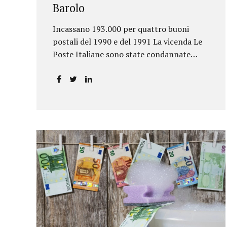
Barolo
Incassano 193.000 per quattro buoni
postali del 1990 e del 1991 La vicenda Le
Poste Italiane sono state condannate
dalla Corte d’Appello di Torino a
riconoscere, a tre risparmiatori di Barolo,
somme per oltre 193.000,00 euro: la
sentenza ribalta la precedente decisione
emessa dal Tribunale di Asti. Ai
risparmiatori, titolari di quattro buoni da
5.000.000 lire ciascuno, non erano stati
pagati integralmente gli interessi
riportati nel retro dei titoli. E questo a
causa di una modifica dei rendimenti
risalente al 1986, precedente alla loro
sottoscrizione, e di un timbro che Poste
aveva messo sopra la tabella, la quale