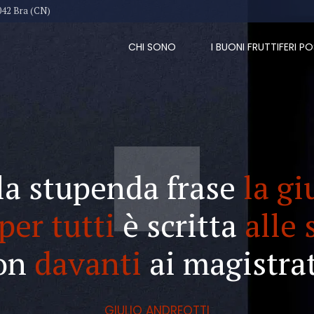
042 Bra (CN)
CHI SONO
I BUONI FRUTTIFERI PO
la stupenda frase
la gi
per tutti
è scritta
alle 
on
davanti
ai magistrat
GIULIO ANDREOTTI