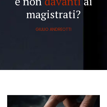
e non
davanti
ai
magistrati?
GIULIO ANDREOTTI