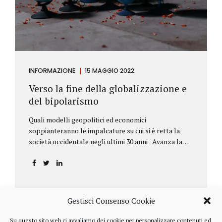
INFORMAZIONE
15 MAGGIO 2022
Verso la fine della globalizzazione e
del bipolarismo
Quali modelli geopolitici ed economici
soppianteranno le impalcature su cui si è retta la
società occidentale negli ultimi 30 anni Avanza la
sfida della de-globalizzazione Nello scorso mese di
aprile ha fatto parecchio discutere il discorso che
l’amministratore delegato del fondo di investimenti
BlackRock, Larry Fink, ha rivolto ai soci. Si tratta di
una lettera annuale che Fink ha inviato agli
Gestisci Consenso Cookie
investitori, nella quale fa il punto sulla situazione
geopolitica ed economica globale, accompagnata da
Su questo sito web ci avvaliamo dei cookie per personalizzare contenuti ed