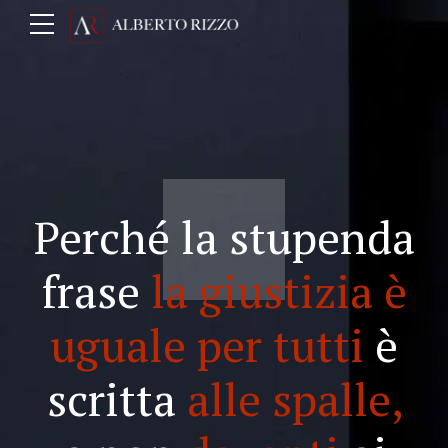
Perché la stupenda
frase
la giustizia è
uguale per tutti
è
scritta
alle spalle,