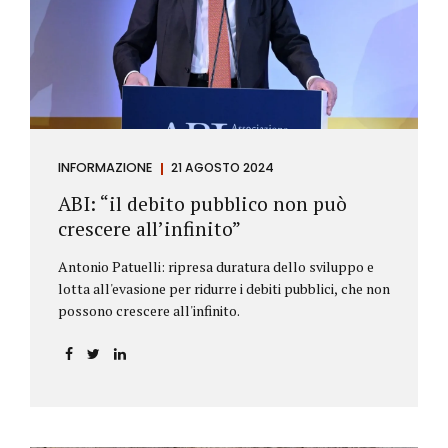
antiriciclaggio (c.d. AML Package), tra cui il
Regolamento Antiriciclaggio e la Direttiva AML;
all’AMLA, ovvero alla nuova Autorità europea che
inizierà...
INFORMAZIONE
21 AGOSTO 2024
ABI: “il debito pubblico non può
crescere all’infinito”
Antonio Patuelli: ripresa duratura dello sviluppo e
lotta all'evasione per ridurre i debiti pubblici, che non
possono crescere all'infinito.