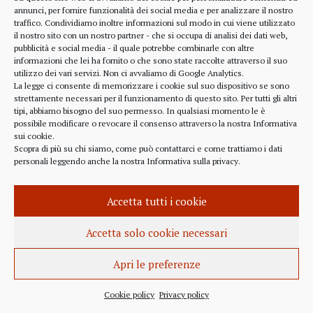
alcune considerazioni sui profitti generati dalle
annunci, per fornire funzionalità dei social media e per analizzare il nostro
traffico. Condividiamo inoltre informazioni sul modo in cui viene utilizzato
scelte finanziarie operate dal fondo BlackRock.
il nostro sito con un nostro partner - che si occupa di analisi dei dati web,
Occorre leggere molto attentamente il testo della
pubblicità e social media - il quale potrebbe combinarle con altre
lettera
informazioni che lei ha fornito o che sono state raccolte attraverso il suo
(https://www.blackrock.com/corporate/investor-
utilizzo dei vari servizi. Non ci avvaliamo di Google Analytics.
relations/larry-fink-chairmans-letter). Fink afferma
La legge ci consente di memorizzare i cookie sul suo dispositivo se sono
strettamente necessari per il funzionamento di questo sito. Per tutti gli altri
chiaramente che...
tipi, abbiamo bisogno del suo permesso. In qualsiasi momento le è
possibile modificare o revocare il consenso attraverso la nostra
Informativa
sui cookie
.
Scopra di più su chi siamo, come può contattarci e come trattiamo i dati
personali leggendo anche la nostra
Informativa sulla privacy
.
INFORMAZIONE
27 APRILE 2022
Accetta tutti i cookie
Istanza per l’abrogazione
dell’obbligo vaccinale al Governo
Accetta solo cookie necessari
Italiano e alla Commissione Europea
Apri le preferenze
Istanza al Governo Italiano ed alla Commissione
Europea per l’abrogazione della normativa
Cookie policy
Privacy policy
sull’obbligo vaccinale, in quanto violatrice della