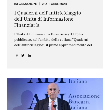
INFORMAZIONE
2 OTTOBRE 2024
I Quaderni dell’antiriciclaggio
dell’Unità di Informazione
Finanziaria
L’Unità di Informazione Finanziaria (U.I.F.) ha
pubblicato, nell’ambito della collana “Quaderni
dell’antiriciclaggio”, il primo approfondimento del
filone Rassegna Normativa, che illustra i principali
aggiornamenti della normativa e della
giurisprudenza in materia AML/CFT relativamente al
primo semestre 2024, con particolare riferimento
all’AML Package. Le principali sezioni della rassegna
riguardano le novità nella disciplina internazionale e
nazionale, e forniscono informazioni su
eventuali consultazioni pubbliche e su pronunce di
particolare rilevanza emesse nell’esercizio
dell’attività giurisdizionale. In questo numero
l’approfondimento è dedicato, in particolare: alla
recente normativa della UE sugli obblighi