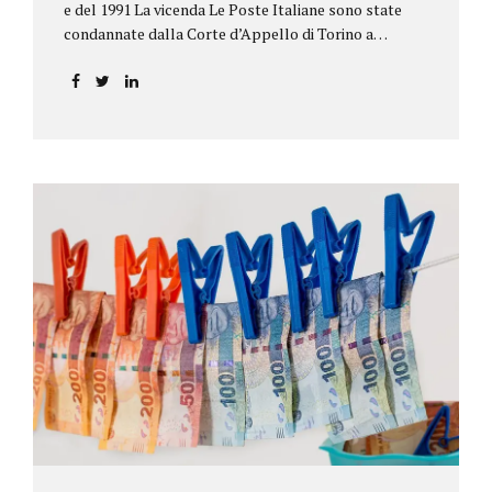
e del 1991 La vicenda Le Poste Italiane sono state
condannate dalla Corte d’Appello di Torino a
riconoscere, a tre risparmiatori di Barolo, somme
per oltre 193.000,00 euro: la sentenza ribalta la
precedente decisione emessa dal Tribunale di Asti. Ai
risparmiatori, titolari di quattro buoni da 5.000.000
lire ciascuno, non erano stati pagati integralmente
gli interessi riportati nel retro dei titoli. E questo a
causa di una modifica dei rendimenti risalente al 1986,
precedente alla loro sottoscrizione, e di un timbro
che Poste aveva messo sopra la tabella, la quale
riportava un generico...