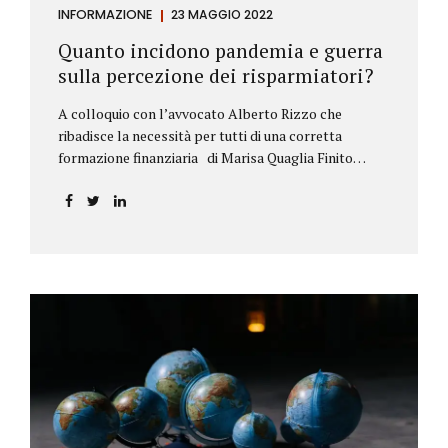
INFORMAZIONE
23 MAGGIO 2022
Quanto incidono pandemia e guerra
sulla percezione dei risparmiatori?
A colloquio con l’avvocato Alberto Rizzo che
ribadisce la necessità per tutti di una corretta
formazione finanziaria di Marisa Quaglia Finito
ufficialmente, anche se i contagi continuano, il
periodo grigio della pandemia da Covid, possiamo
tirare le somme anche su se e come sono cambiate le
abitudini dei risparmiatori. Ne parliamo con
l’avvocato braidese Alberto Rizzo, esperto di diritto
bancario e postale, direttore generale
dell’Accademia di educazione finanziaria presieduta
da Beppe Ghisolfi. Avvocato Rizzo, si sono
registrati cambiamenti sulla percezione della
sicurezza dei propri risparmi? Parto da una
considerazione scientifica. John Ioannidis, noto
professore di medicina, di epidemiologia e...