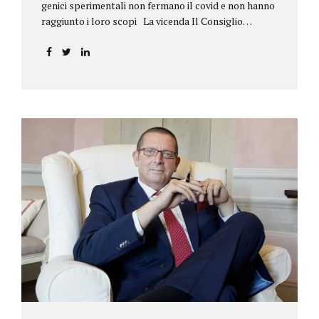
genici sperimentali non fermano il covid e non hanno
raggiunto i loro scopi La vicenda Il Consiglio
dell’ordine degli psicologi della Toscana provvedeva
alla sospensione di una propria iscritta, a causa del
mancato assolvimento dell’obbligo
vaccinale previsto dall’art. 4 del decreto legge n.
44/2021, convertito con modificazioni nella legge n.
76/2021. La psicologa ricorreva in via d’urgenza al
Tribunale di Firenze per chiedere la sospensione di
tale provvedimento, gravemente pregiudizievole per
la propria persona, in quanto impeditivo dello
svolgimento della libera professione. Per il Giudice
fiorentino, Dott.ssa Susanna Zanda, il
provvedimento assunto dal Consiglio lede...