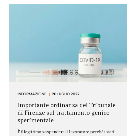
Investitore: è colui che decide di investire il proprio
capitale per trarne un profitto. Gli investitori
differiscono sostanzialmente dagli speculatori per
la durata dei loro investimenti. Gli investitori hanno
un orizzonte temporale di medio lungo periodo nei
loro investimenti, mentre gli speculatori cercano...
INFORMAZIONE
20 LUGLIO 2022
Importante ordinanza del Tribunale
di Firenze sul trattamento genico
sperimentale
È illegittimo sospendere il lavoratore perché i sieri