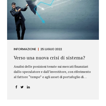
INFORMAZIONE
25 LUGLIO 2022
Verso una nuova crisi di sistema?
Analisi delle posizioni tenute sui mercati finanziari
dallo speculatore e dall’investitore, con riferimento
al fattore “tempo” e agli asset di portafoglio di
Alberto Rizzo Le differenze tra lo speculatore e
l’investitore Nelle definizioni di Wikipedia si legge:
Speculatore: è colui che nella finanza effettua
operazioni rischiose nel tentativo di ottenere un
guadagno da fluttuazioni di mercato in tempi brevi.