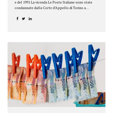
e del 1991 La vicenda Le Poste Italiane sono state
condannate dalla Corte d’Appello di Torino a
riconoscere, a tre risparmiatori di Barolo, somme
per oltre 193.000,00 euro: la sentenza ribalta la
precedente decisione emessa dal Tribunale di Asti. Ai
risparmiatori, titolari di quattro buoni da 5.000.000
lire ciascuno, non erano stati pagati integralmente
gli interessi riportati nel retro dei titoli. E questo a
causa di una modifica dei rendimenti risalente al 1986,
precedente alla loro sottoscrizione, e di un timbro
che Poste aveva messo sopra la tabella, la quale
riportava un generico...