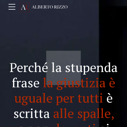
Perché la stupenda
frase
la giustizia è
uguale per tutti
è
scritta
alle spalle,