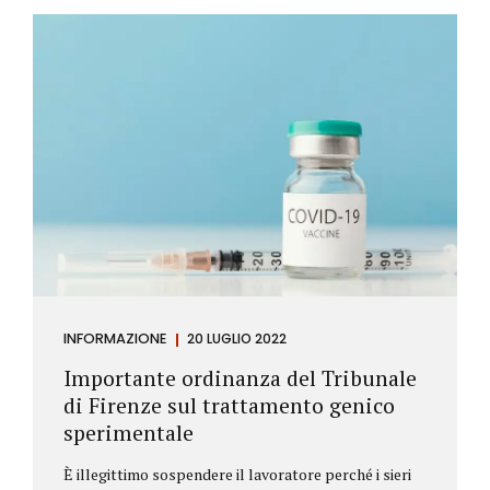
Investitore: è colui che decide di investire il proprio
capitale per trarne un profitto. Gli investitori
differiscono sostanzialmente dagli speculatori per
la durata dei loro investimenti. Gli investitori hanno
un orizzonte temporale di medio lungo periodo nei
loro investimenti, mentre gli speculatori cercano...
INFORMAZIONE
20 LUGLIO 2022
Importante ordinanza del Tribunale
di Firenze sul trattamento genico
sperimentale
È illegittimo sospendere il lavoratore perché i sieri