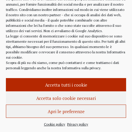
alcune considerazioni sui profitti generati dalle
annunci, per fornire funzionalità dei social media e per analizzare il nostro
traffico. Condividiamo inoltre informazioni sul modo in cui viene utilizzato
scelte finanziarie operate dal fondo BlackRock.
il nostro sito con un nostro partner - che si occupa di analisi dei dati web,
Occorre leggere molto attentamente il testo della
pubblicità e social media - il quale potrebbe combinarle con altre
lettera
informazioni che lei ha fornito o che sono state raccolte attraverso il suo
(https://www.blackrock.com/corporate/investor-
utilizzo dei vari servizi. Non ci avvaliamo di Google Analytics.
relations/larry-fink-chairmans-letter). Fink afferma
La legge ci consente di memorizzare i cookie sul suo dispositivo se sono
strettamente necessari per il funzionamento di questo sito. Per tutti gli altri
chiaramente che...
tipi, abbiamo bisogno del suo permesso. In qualsiasi momento le è
possibile modificare o revocare il consenso attraverso la nostra
Informativa
sui cookie
.
Scopra di più su chi siamo, come può contattarci e come trattiamo i dati
personali leggendo anche la nostra
Informativa sulla privacy
.
INFORMAZIONE
27 APRILE 2022
Accetta tutti i cookie
Istanza per l’abrogazione
dell’obbligo vaccinale al Governo
Accetta solo cookie necessari
Italiano e alla Commissione Europea
Apri le preferenze
Istanza al Governo Italiano ed alla Commissione
Europea per l’abrogazione della normativa
Cookie policy
Privacy policy
sull’obbligo vaccinale, in quanto violatrice della