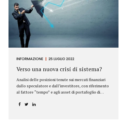
INFORMAZIONE
25 LUGLIO 2022
Verso una nuova crisi di sistema?
Analisi delle posizioni tenute sui mercati finanziari
dallo speculatore e dall’investitore, con riferimento
al fattore “tempo” e agli asset di portafoglio di
Alberto Rizzo Le differenze tra lo speculatore e
l’investitore Nelle definizioni di Wikipedia si legge:
Speculatore: è colui che nella finanza effettua
operazioni rischiose nel tentativo di ottenere un
guadagno da fluttuazioni di mercato in tempi brevi.