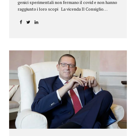
genici sperimentali non fermano il covid e non hanno
raggiunto i loro scopi La vicenda Il Consiglio
dell’ordine degli psicologi della Toscana provvedeva
alla sospensione di una propria iscritta, a causa del
mancato assolvimento dell’obbligo
vaccinale previsto dall’art. 4 del decreto legge n.
44/2021, convertito con modificazioni nella legge n.
76/2021. La psicologa ricorreva in via d’urgenza al
Tribunale di Firenze per chiedere la sospensione di
tale provvedimento, gravemente pregiudizievole per
la propria persona, in quanto impeditivo dello
svolgimento della libera professione. Per il Giudice
fiorentino, Dott.ssa Susanna Zanda, il
provvedimento assunto dal Consiglio lede...