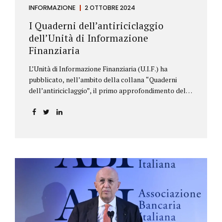
INFORMAZIONE
2 OTTOBRE 2024
I Quaderni dell’antiriciclaggio
dell’Unità di Informazione
Finanziaria
L’Unità di Informazione Finanziaria (U.I.F.) ha
pubblicato, nell’ambito della collana “Quaderni
dell’antiriciclaggio”, il primo approfondimento del
filone Rassegna Normativa, che illustra i principali
aggiornamenti della normativa e della
giurisprudenza in materia AML/CFT relativamente al
primo semestre 2024, con particolare riferimento
all’AML Package. Le principali sezioni della rassegna
riguardano le novità nella disciplina internazionale e
nazionale, e forniscono informazioni su
eventuali consultazioni pubbliche e su pronunce di
particolare rilevanza emesse nell’esercizio
dell’attività giurisdizionale. In questo numero
l’approfondimento è dedicato, in particolare: alla
recente normativa della UE sugli obblighi