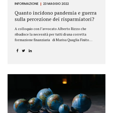
INFORMAZIONE
23 MAGGIO 2022
Quanto incidono pandemia e guerra
sulla percezione dei risparmiatori?
A colloquio con l’avvocato Alberto Rizzo che
ribadisce la necessità per tutti di una corretta
formazione finanziaria di Marisa Quaglia Finito
ufficialmente, anche se i contagi continuano, il
periodo grigio della pandemia da Covid, possiamo
tirare le somme anche su se e come sono cambiate le
abitudini dei risparmiatori. Ne parliamo con
l’avvocato braidese Alberto Rizzo, esperto di diritto
bancario e postale, direttore generale
dell’Accademia di educazione finanziaria presieduta
da Beppe Ghisolfi. Avvocato Rizzo, si sono
registrati cambiamenti sulla percezione della
sicurezza dei propri risparmi? Parto da una
considerazione scientifica. John Ioannidis, noto
professore di medicina, di epidemiologia e...