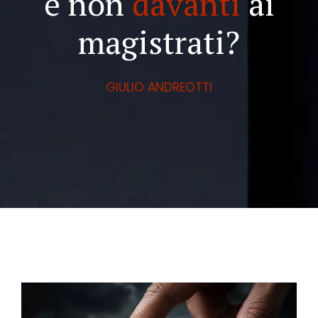
e non
davanti
ai
magistrati?
GIULIO ANDREOTTI