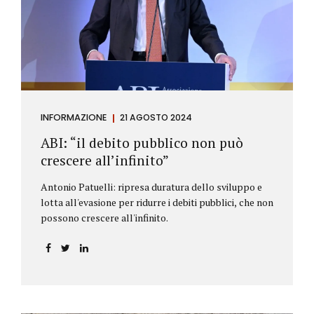
antiriciclaggio (c.d. AML Package), tra cui il
Regolamento Antiriciclaggio e la Direttiva AML;
all’AMLA, ovvero alla nuova Autorità europea che
inizierà...
INFORMAZIONE
21 AGOSTO 2024
ABI: “il debito pubblico non può
crescere all’infinito”
Antonio Patuelli: ripresa duratura dello sviluppo e
lotta all'evasione per ridurre i debiti pubblici, che non
possono crescere all'infinito.