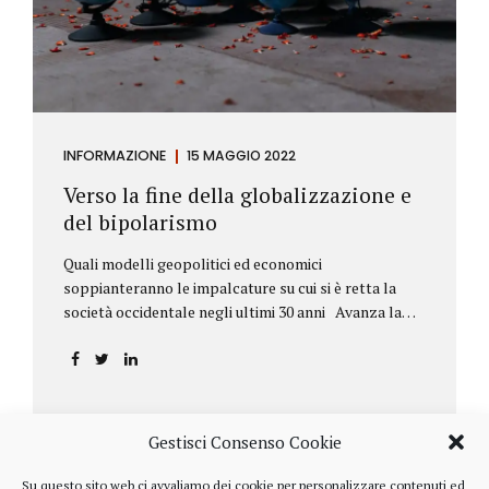
INFORMAZIONE
15 MAGGIO 2022
Verso la fine della globalizzazione e
del bipolarismo
Quali modelli geopolitici ed economici
soppianteranno le impalcature su cui si è retta la
società occidentale negli ultimi 30 anni Avanza la
sfida della de-globalizzazione Nello scorso mese di
aprile ha fatto parecchio discutere il discorso che
l’amministratore delegato del fondo di investimenti
BlackRock, Larry Fink, ha rivolto ai soci. Si tratta di
una lettera annuale che Fink ha inviato agli
Gestisci Consenso Cookie
investitori, nella quale fa il punto sulla situazione
geopolitica ed economica globale, accompagnata da
Su questo sito web ci avvaliamo dei cookie per personalizzare contenuti ed