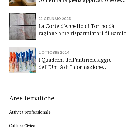
Codice del Consumo a tutela dei
risparmiatori titolari di buoni
23 GENNAIO 2025
fruttiferi postali.
La Corte d’Appello di Torino dà
ragione a tre risparmiatori di Barolo
2 OTTOBRE 2024
I Quaderni dell’antiriciclaggio
dell'Unità di Informazione
Finanziaria
Aree tematiche
Attività professionale
Cultura Civica