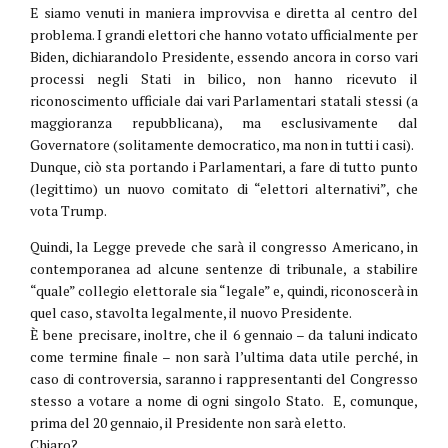
E siamo venuti in maniera improvvisa e diretta al centro del
problema. I grandi elettori che hanno votato ufficialmente per
Biden, dichiarandolo Presidente, essendo ancora in corso vari
processi negli Stati in bilico, non hanno ricevuto il
riconoscimento ufficiale dai vari Parlamentari statali stessi (a
maggioranza repubblicana), ma esclusivamente dal
Governatore (solitamente democratico, ma non in tutti i casi).
Dunque, ciò sta portando i Parlamentari, a fare di tutto punto
(legittimo) un nuovo comitato di “elettori alternativi”, che
vota Trump.
Quindi, la Legge prevede che sarà il congresso Americano, in
contemporanea ad alcune sentenze di tribunale, a stabilire
“quale” collegio elettorale sia “legale” e, quindi, riconoscerà in
quel caso, stavolta legalmente, il nuovo Presidente.
È bene precisare, inoltre, che il 6 gennaio – da taluni indicato
come termine finale – non sarà l’ultima data utile perché, in
caso di controversia, saranno i rappresentanti del Congresso
stesso a votare a nome di ogni singolo Stato. E, comunque,
prima del 20 gennaio, il Presidente non sarà eletto.
Chiaro?