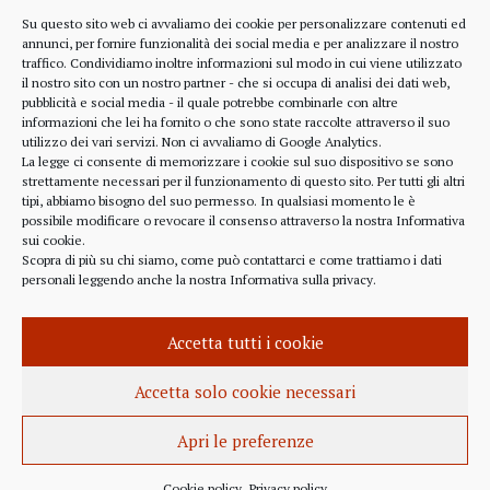
Diritti dell’utente
Su questo sito web ci avvaliamo dei cookie per personalizzare contenuti ed
annunci, per fornire funzionalità dei social media e per analizzare il nostro
Comunicazioni
traffico. Condividiamo inoltre informazioni sul modo in cui viene utilizzato
il nostro sito con un nostro partner - che si occupa di analisi dei dati web,
pubblicità e social media - il quale potrebbe combinarle con altre
informazioni che lei ha fornito o che sono state raccolte attraverso il suo
RIFERIMENTI
utilizzo dei vari servizi. Non ci avvaliamo di Google Analytics.
La legge ci consente di memorizzare i cookie sul suo dispositivo se sono
strettamente necessari per il funzionamento di questo sito. Per tutti gli altri
328 4643900
tipi, abbiamo bisogno del suo permesso. In qualsiasi momento le è
possibile modificare o revocare il consenso attraverso la nostra
Informativa
sui cookie
.
Scopra di più su chi siamo, come può contattarci e come trattiamo i dati
personali leggendo anche la nostra
Informativa sulla privacy
.
alberto.rizzo@ordineavvocatialba.eu
RZZ LRT 72M24 B111O
IT 02916940048
Accetta tutti i cookie
© 2021,
PC.COM
Accetta solo cookie necessari
Apri le preferenze
Cookie policy
Privacy policy