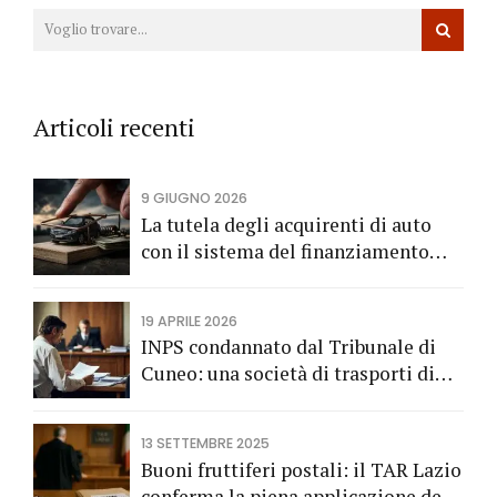
Articoli recenti
9 GIUGNO 2026
La tutela degli acquirenti di auto
con il sistema del finanziamento
rateale
19 APRILE 2026
INPS condannato dal Tribunale di
Cuneo: una società di trasporti di
Fossano vince una causa grazie
all’Avv. Alberto Rizzo di Bra
13 SETTEMBRE 2025
Buoni fruttiferi postali: il TAR Lazio
conferma la piena applicazione del