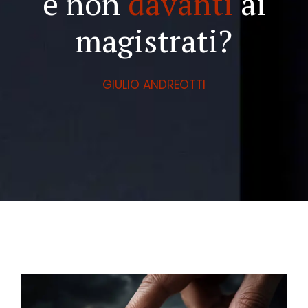
e non
davanti
ai
magistrati?
GIULIO ANDREOTTI