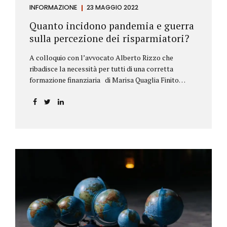
INFORMAZIONE
23 MAGGIO 2022
Quanto incidono pandemia e guerra
sulla percezione dei risparmiatori?
A colloquio con l’avvocato Alberto Rizzo che
ribadisce la necessità per tutti di una corretta
formazione finanziaria di Marisa Quaglia Finito
ufficialmente, anche se i contagi continuano, il
periodo grigio della pandemia da Covid, possiamo
tirare le somme anche su se e come sono cambiate le
abitudini dei risparmiatori. Ne parliamo con
l’avvocato braidese Alberto Rizzo, esperto di diritto
bancario e postale, direttore generale
dell’Accademia di educazione finanziaria presieduta
da Beppe Ghisolfi. Avvocato Rizzo, si sono
registrati cambiamenti sulla percezione della
sicurezza dei propri risparmi? Parto da una
considerazione scientifica. John Ioannidis, noto
professore di medicina, di epidemiologia e...