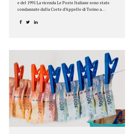
e del 1991 La vicenda Le Poste Italiane sono state
condannate dalla Corte d’Appello di Torino a
riconoscere, a tre risparmiatori di Barolo, somme
per oltre 193.000,00 euro: la sentenza ribalta la
precedente decisione emessa dal Tribunale di Asti. Ai
risparmiatori, titolari di quattro buoni da 5.000.000
lire ciascuno, non erano stati pagati integralmente
gli interessi riportati nel retro dei titoli. E questo a
causa di una modifica dei rendimenti risalente al 1986,
precedente alla loro sottoscrizione, e di un timbro
che Poste aveva messo sopra la tabella, la quale
riportava un generico...