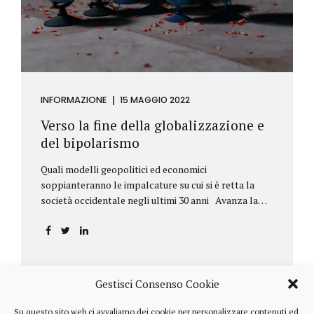
INFORMAZIONE
15 MAGGIO 2022
Verso la fine della globalizzazione e
del bipolarismo
Quali modelli geopolitici ed economici
soppianteranno le impalcature su cui si è retta la
società occidentale negli ultimi 30 anni Avanza la
sfida della de-globalizzazione Nello scorso mese di
aprile ha fatto parecchio discutere il discorso che
l’amministratore delegato del fondo di investimenti
BlackRock, Larry Fink, ha rivolto ai soci. Si tratta di
una lettera annuale che Fink ha inviato agli
Gestisci Consenso Cookie
investitori, nella quale fa il punto sulla situazione
geopolitica ed economica globale, accompagnata da
Su questo sito web ci avvaliamo dei cookie per personalizzare contenuti ed