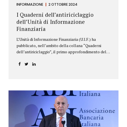
INFORMAZIONE
2 OTTOBRE 2024
I Quaderni dell’antiriciclaggio
dell’Unità di Informazione
Finanziaria
L’Unità di Informazione Finanziaria (U.I.F.) ha
pubblicato, nell’ambito della collana “Quaderni
dell’antiriciclaggio”, il primo approfondimento del
filone Rassegna Normativa, che illustra i principali
aggiornamenti della normativa e della
giurisprudenza in materia AML/CFT relativamente al
primo semestre 2024, con particolare riferimento
all’AML Package. Le principali sezioni della rassegna
riguardano le novità nella disciplina internazionale e
nazionale, e forniscono informazioni su
eventuali consultazioni pubbliche e su pronunce di
particolare rilevanza emesse nell’esercizio
dell’attività giurisdizionale. In questo numero
l’approfondimento è dedicato, in particolare: alla
recente normativa della UE sugli obblighi