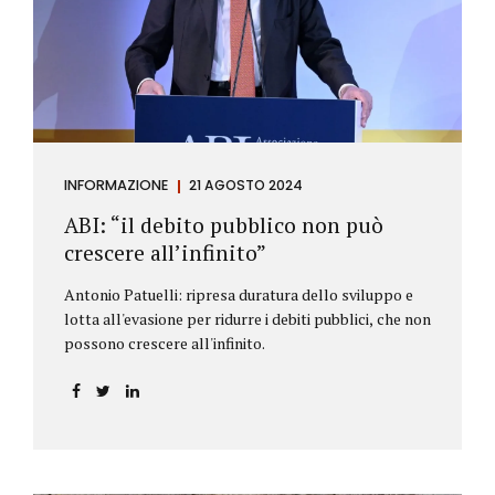
antiriciclaggio (c.d. AML Package), tra cui il
Regolamento Antiriciclaggio e la Direttiva AML;
all’AMLA, ovvero alla nuova Autorità europea che
inizierà...
INFORMAZIONE
21 AGOSTO 2024
ABI: “il debito pubblico non può
crescere all’infinito”
Antonio Patuelli: ripresa duratura dello sviluppo e
lotta all'evasione per ridurre i debiti pubblici, che non
possono crescere all'infinito.