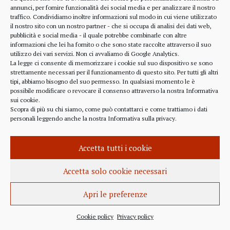
alcune considerazioni sui profitti generati dalle
annunci, per fornire funzionalità dei social media e per analizzare il nostro
traffico. Condividiamo inoltre informazioni sul modo in cui viene utilizzato
scelte finanziarie operate dal fondo BlackRock.
il nostro sito con un nostro partner - che si occupa di analisi dei dati web,
Occorre leggere molto attentamente il testo della
pubblicità e social media - il quale potrebbe combinarle con altre
lettera
informazioni che lei ha fornito o che sono state raccolte attraverso il suo
(https://www.blackrock.com/corporate/investor-
utilizzo dei vari servizi. Non ci avvaliamo di Google Analytics.
relations/larry-fink-chairmans-letter). Fink afferma
La legge ci consente di memorizzare i cookie sul suo dispositivo se sono
strettamente necessari per il funzionamento di questo sito. Per tutti gli altri
chiaramente che...
tipi, abbiamo bisogno del suo permesso. In qualsiasi momento le è
possibile modificare o revocare il consenso attraverso la nostra
Informativa
sui cookie
.
Scopra di più su chi siamo, come può contattarci e come trattiamo i dati
personali leggendo anche la nostra
Informativa sulla privacy
.
INFORMAZIONE
27 APRILE 2022
Accetta tutti i cookie
Istanza per l’abrogazione
dell’obbligo vaccinale al Governo
Accetta solo cookie necessari
Italiano e alla Commissione Europea
Apri le preferenze
Istanza al Governo Italiano ed alla Commissione
Europea per l’abrogazione della normativa
Cookie policy
Privacy policy
sull’obbligo vaccinale, in quanto violatrice della