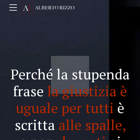
Perché la stupenda
frase
la giustizia è
uguale per tutti
è
scritta
alle spalle,