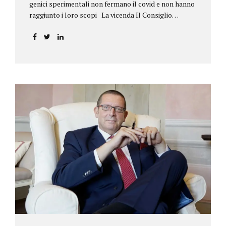
genici sperimentali non fermano il covid e non hanno
raggiunto i loro scopi La vicenda Il Consiglio
dell’ordine degli psicologi della Toscana provvedeva
alla sospensione di una propria iscritta, a causa del
mancato assolvimento dell’obbligo
vaccinale previsto dall’art. 4 del decreto legge n.
44/2021, convertito con modificazioni nella legge n.
76/2021. La psicologa ricorreva in via d’urgenza al
Tribunale di Firenze per chiedere la sospensione di
tale provvedimento, gravemente pregiudizievole per
la propria persona, in quanto impeditivo dello
svolgimento della libera professione. Per il Giudice
fiorentino, Dott.ssa Susanna Zanda, il
provvedimento assunto dal Consiglio lede...