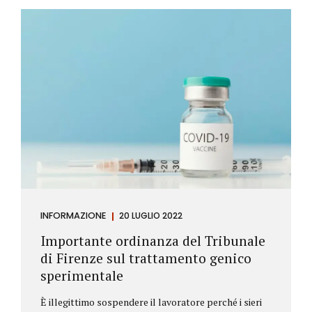
Investitore: è colui che decide di investire il proprio
capitale per trarne un profitto. Gli investitori
differiscono sostanzialmente dagli speculatori per
la durata dei loro investimenti. Gli investitori hanno
un orizzonte temporale di medio lungo periodo nei
loro investimenti, mentre gli speculatori cercano...
INFORMAZIONE
20 LUGLIO 2022
Importante ordinanza del Tribunale
di Firenze sul trattamento genico
sperimentale
È illegittimo sospendere il lavoratore perché i sieri