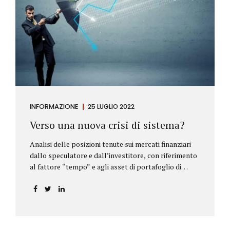
INFORMAZIONE
25 LUGLIO 2022
Verso una nuova crisi di sistema?
Analisi delle posizioni tenute sui mercati finanziari
dallo speculatore e dall’investitore, con riferimento
al fattore “tempo” e agli asset di portafoglio di
Alberto Rizzo Le differenze tra lo speculatore e
l’investitore Nelle definizioni di Wikipedia si legge:
Speculatore: è colui che nella finanza effettua
operazioni rischiose nel tentativo di ottenere un
guadagno da fluttuazioni di mercato in tempi brevi.