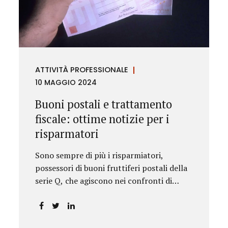
rilevanza emesse nell’esercizio
dell’attività giurisdizionale. In questo
numero l’approfondimento è dedicato, in
particolare: alla recente normativa della
UE sugli obblighi antiriciclaggio (c.d. AML
ATTIVITÀ PROFESSIONALE
Package), tra cui il Regolamento
10 MAGGIO 2024
Antiriciclaggio e la Direttiva AML;
all’AMLA, ovvero alla nuova Autorità
Buoni postali e trattamento
europea che inizierà...
fiscale: ottime notizie per i
risparmatori
Sono sempre di più i risparmiatori,
possessori di buoni fruttiferi postali della
serie Q, che agiscono nei confronti di
Poste Italiane.