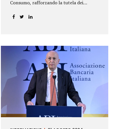
Consumo, rafforzando la tutela dei
risparmiatori. La sentenza apre alla
possibilità di ottenere risarcimenti per chi
ha perso capitale o interessi per
mancanza di informazioni chiare.