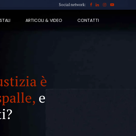
Social network:
STALI
ARTICOLI & VIDEO
CONTATTI
ustizia è
spalle,
e
i?