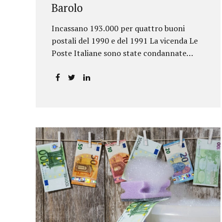
Barolo
Incassano 193.000 per quattro buoni
postali del 1990 e del 1991 La vicenda Le
Poste Italiane sono state condannate
dalla Corte d’Appello di Torino a
riconoscere, a tre risparmiatori di Barolo,
somme per oltre 193.000,00 euro: la
sentenza ribalta la precedente decisione
emessa dal Tribunale di Asti. Ai
risparmiatori, titolari di quattro buoni da
5.000.000 lire ciascuno, non erano stati
pagati integralmente gli interessi
riportati nel retro dei titoli. E questo a
causa di una modifica dei rendimenti
risalente al 1986, precedente alla loro
sottoscrizione, e di un timbro che Poste
aveva messo sopra la tabella, la quale