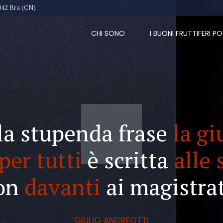
042 Bra (CN)
CHI SONO
I BUONI FRUTTIFERI PO
la stupenda frase
la gi
per tutti
è scritta
alle 
on
davanti
ai magistrat
GIULIO ANDREOTTI