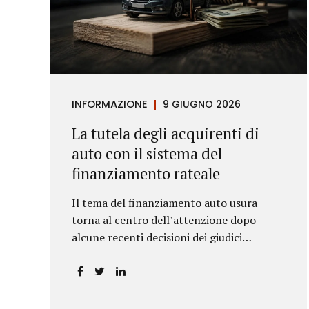
INFORMAZIONE
9 GIUGNO 2026
La tutela degli acquirenti di
auto con il sistema del
finanziamento rateale
Il tema del finanziamento auto usura
torna al centro dell’attenzione dopo
alcune recenti decisioni dei giudici
piemontesi. Le sentenze confermano che
anche i costi assicurativi collegati al
credito possono incidere sul calcolo del
tasso effettivo e aprire la strada a