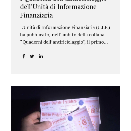
dell’Unità di Informazione
Finanziaria
L’Unità di Informazione Finanziaria (U.I.F.)
ha pubblicato, nell’ambito della collana
“Quaderni dell’antiriciclaggio”, il primo
approfondimento del filone Rassegna
Normativa, che illustra i principali
aggiornamenti della normativa e della
giurisprudenza in materia
AML/CFT relativamente al primo
semestre 2024, con particolare
riferimento all’AML Package. Le principali
sezioni della rassegna riguardano le novità
nella disciplina internazionale e
nazionale, e forniscono informazioni su
eventuali consultazioni pubbliche e
su pronunce di particolare