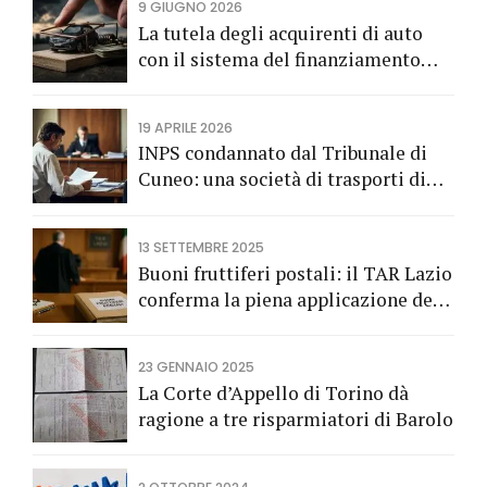
9 GIUGNO 2026
La tutela degli acquirenti di auto
con il sistema del finanziamento
rateale
19 APRILE 2026
INPS condannato dal Tribunale di
Cuneo: una società di trasporti di
Fossano vince una causa grazie
all’Avv. Alberto Rizzo di Bra
13 SETTEMBRE 2025
Buoni fruttiferi postali: il TAR Lazio
conferma la piena applicazione del
Codice del Consumo a tutela dei
risparmiatori titolari di buoni
23 GENNAIO 2025
fruttiferi postali.
La Corte d’Appello di Torino dà
ragione a tre risparmiatori di Barolo