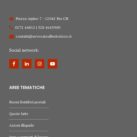
Piazza Arpino 7 - 12042 Bra CN
0172 44812 | 328 4643900
contatti@avvocatoalbertorizzo.it
Social network:
AREE TEMATICHE
Buoni fruttiferi postali
Quote latte
Azioni illiquide
Inps e rapporti di lavoro