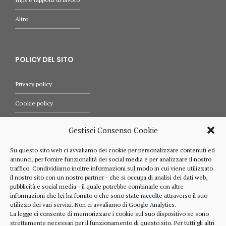
Altro
POLICY DEL SITO
Privacy policy
Cookie policy
Termini e condizioni d’uso
Gestisci Consenso Cookie
Diritti dell’utente
Su questo sito web ci avvaliamo dei cookie per personalizzare contenuti ed
annunci, per fornire funzionalità dei social media e per analizzare il nostro
Comunicazioni
traffico. Condividiamo inoltre informazioni sul modo in cui viene utilizzato
il nostro sito con un nostro partner - che si occupa di analisi dei dati web,
pubblicità e social media - il quale potrebbe combinarle con altre
informazioni che lei ha fornito o che sono state raccolte attraverso il suo
RIFERIMENTI
utilizzo dei vari servizi. Non ci avvaliamo di Google Analytics.
La legge ci consente di memorizzare i cookie sul suo dispositivo se sono
strettamente necessari per il funzionamento di questo sito. Per tutti gli altri