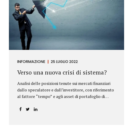
INFORMAZIONE
25 LUGLIO 2022
Verso una nuova crisi di sistema?
Analisi delle posizioni tenute sui mercati finanziari
dallo speculatore e dall’investitore, con riferimento
al fattore “tempo” e agli asset di portafoglio di
Alberto Rizzo Le differenze tra lo speculatore e
l’investitore Nelle definizioni di Wikipedia si legge:
Speculatore: è colui che nella finanza effettua
operazioni rischiose nel tentativo di ottenere un
guadagno da fluttuazioni di mercato in tempi brevi.