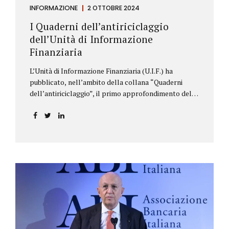
INFORMAZIONE
2 OTTOBRE 2024
I Quaderni dell’antiriciclaggio
dell’Unità di Informazione
Finanziaria
L’Unità di Informazione Finanziaria (U.I.F.) ha
pubblicato, nell’ambito della collana “Quaderni
dell’antiriciclaggio”, il primo approfondimento del
filone Rassegna Normativa, che illustra i principali
aggiornamenti della normativa e della
giurisprudenza in materia AML/CFT relativamente al
primo semestre 2024, con particolare riferimento
all’AML Package. Le principali sezioni della rassegna
riguardano le novità nella disciplina internazionale e
nazionale, e forniscono informazioni su
eventuali consultazioni pubbliche e su pronunce di
particolare rilevanza emesse nell’esercizio
dell’attività giurisdizionale. In questo numero
l’approfondimento è dedicato, in particolare: alla
recente normativa della UE sugli obblighi