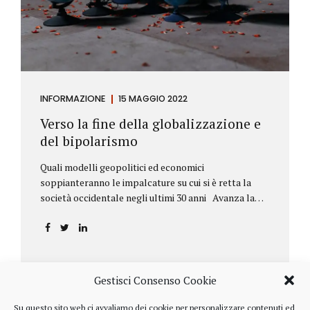
INFORMAZIONE
15 MAGGIO 2022
Verso la fine della globalizzazione e
del bipolarismo
Quali modelli geopolitici ed economici
soppianteranno le impalcature su cui si è retta la
società occidentale negli ultimi 30 anni Avanza la
sfida della de-globalizzazione Nello scorso mese di
aprile ha fatto parecchio discutere il discorso che
l’amministratore delegato del fondo di investimenti
BlackRock, Larry Fink, ha rivolto ai soci. Si tratta di
una lettera annuale che Fink ha inviato agli
Gestisci Consenso Cookie
investitori, nella quale fa il punto sulla situazione
geopolitica ed economica globale, accompagnata da
Su questo sito web ci avvaliamo dei cookie per personalizzare contenuti ed