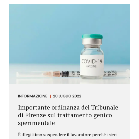
Investitore: è colui che decide di investire il proprio
capitale per trarne un profitto. Gli investitori
differiscono sostanzialmente dagli speculatori per
la durata dei loro investimenti. Gli investitori hanno
un orizzonte temporale di medio lungo periodo nei
loro investimenti, mentre gli speculatori cercano...
INFORMAZIONE
20 LUGLIO 2022
Importante ordinanza del Tribunale
di Firenze sul trattamento genico
sperimentale
È illegittimo sospendere il lavoratore perché i sieri