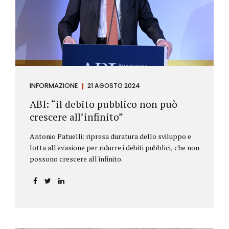
antiriciclaggio (c.d. AML Package), tra cui il
Regolamento Antiriciclaggio e la Direttiva AML;
all’AMLA, ovvero alla nuova Autorità europea che
inizierà...
INFORMAZIONE
21 AGOSTO 2024
ABI: “il debito pubblico non può
crescere all’infinito”
Antonio Patuelli: ripresa duratura dello sviluppo e
lotta all'evasione per ridurre i debiti pubblici, che non
possono crescere all'infinito.