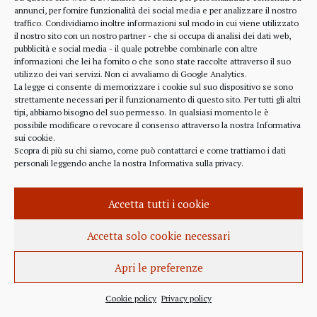
alcune considerazioni sui profitti generati dalle
annunci, per fornire funzionalità dei social media e per analizzare il nostro
traffico. Condividiamo inoltre informazioni sul modo in cui viene utilizzato
scelte finanziarie operate dal fondo BlackRock.
il nostro sito con un nostro partner - che si occupa di analisi dei dati web,
Occorre leggere molto attentamente il testo della
pubblicità e social media - il quale potrebbe combinarle con altre
lettera
informazioni che lei ha fornito o che sono state raccolte attraverso il suo
(https://www.blackrock.com/corporate/investor-
utilizzo dei vari servizi. Non ci avvaliamo di Google Analytics.
relations/larry-fink-chairmans-letter). Fink afferma
La legge ci consente di memorizzare i cookie sul suo dispositivo se sono
strettamente necessari per il funzionamento di questo sito. Per tutti gli altri
chiaramente che...
tipi, abbiamo bisogno del suo permesso. In qualsiasi momento le è
possibile modificare o revocare il consenso attraverso la nostra
Informativa
sui cookie
.
Scopra di più su chi siamo, come può contattarci e come trattiamo i dati
personali leggendo anche la nostra
Informativa sulla privacy
.
INFORMAZIONE
27 APRILE 2022
Accetta tutti i cookie
Istanza per l’abrogazione
dell’obbligo vaccinale al Governo
Accetta solo cookie necessari
Italiano e alla Commissione Europea
Apri le preferenze
Istanza al Governo Italiano ed alla Commissione
Europea per l’abrogazione della normativa
Cookie policy
Privacy policy
sull’obbligo vaccinale, in quanto violatrice della