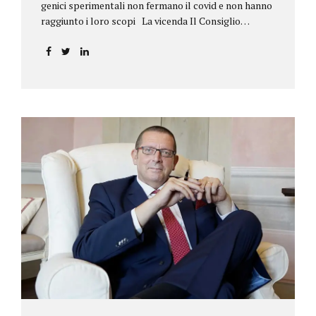
genici sperimentali non fermano il covid e non hanno
raggiunto i loro scopi La vicenda Il Consiglio
dell’ordine degli psicologi della Toscana provvedeva
alla sospensione di una propria iscritta, a causa del
mancato assolvimento dell’obbligo
vaccinale previsto dall’art. 4 del decreto legge n.
44/2021, convertito con modificazioni nella legge n.
76/2021. La psicologa ricorreva in via d’urgenza al
Tribunale di Firenze per chiedere la sospensione di
tale provvedimento, gravemente pregiudizievole per
la propria persona, in quanto impeditivo dello
svolgimento della libera professione. Per il Giudice
fiorentino, Dott.ssa Susanna Zanda, il
provvedimento assunto dal Consiglio lede...