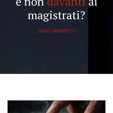
e non
davanti
ai
magistrati?
GIULIO ANDREOTTI