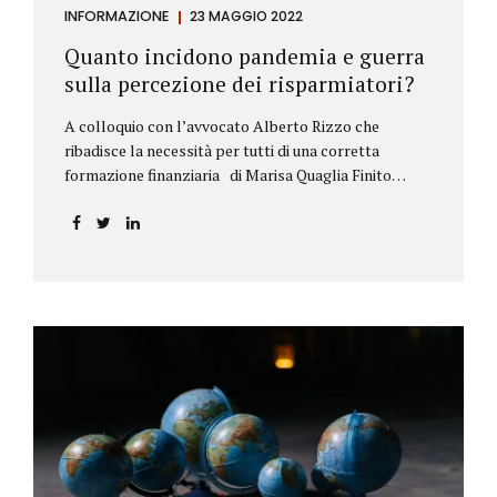
INFORMAZIONE
23 MAGGIO 2022
Quanto incidono pandemia e guerra
sulla percezione dei risparmiatori?
A colloquio con l’avvocato Alberto Rizzo che
ribadisce la necessità per tutti di una corretta
formazione finanziaria di Marisa Quaglia Finito
ufficialmente, anche se i contagi continuano, il
periodo grigio della pandemia da Covid, possiamo
tirare le somme anche su se e come sono cambiate le
abitudini dei risparmiatori. Ne parliamo con
l’avvocato braidese Alberto Rizzo, esperto di diritto
bancario e postale, direttore generale
dell’Accademia di educazione finanziaria presieduta
da Beppe Ghisolfi. Avvocato Rizzo, si sono
registrati cambiamenti sulla percezione della
sicurezza dei propri risparmi? Parto da una
considerazione scientifica. John Ioannidis, noto
professore di medicina, di epidemiologia e...