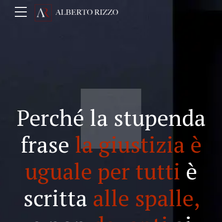
Perché la stupenda
frase
la giustizia è
uguale per tutti
è
scritta
alle spalle,