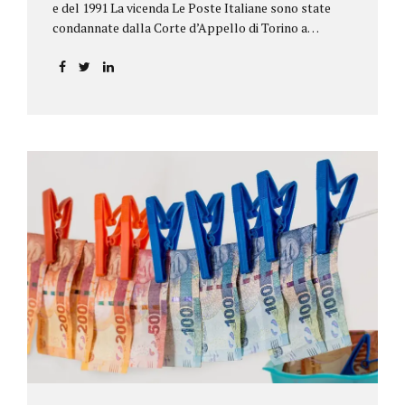
e del 1991 La vicenda Le Poste Italiane sono state
condannate dalla Corte d’Appello di Torino a
riconoscere, a tre risparmiatori di Barolo, somme
per oltre 193.000,00 euro: la sentenza ribalta la
precedente decisione emessa dal Tribunale di Asti. Ai
risparmiatori, titolari di quattro buoni da 5.000.000
lire ciascuno, non erano stati pagati integralmente
gli interessi riportati nel retro dei titoli. E questo a
causa di una modifica dei rendimenti risalente al 1986,
precedente alla loro sottoscrizione, e di un timbro
che Poste aveva messo sopra la tabella, la quale
riportava un generico...