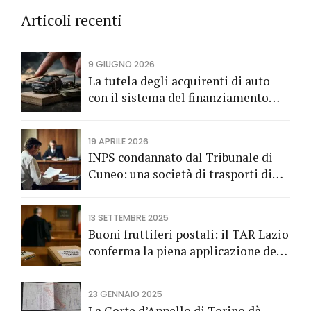
Articoli recenti
9 GIUGNO 2026
La tutela degli acquirenti di auto
con il sistema del finanziamento
rateale
19 APRILE 2026
INPS condannato dal Tribunale di
Cuneo: una società di trasporti di
Fossano vince una causa grazie
all’Avv. Alberto Rizzo di Bra
13 SETTEMBRE 2025
Buoni fruttiferi postali: il TAR Lazio
conferma la piena applicazione del
Codice del Consumo a tutela dei
risparmiatori titolari di buoni
23 GENNAIO 2025
fruttiferi postali.
La Corte d’Appello di Torino dà