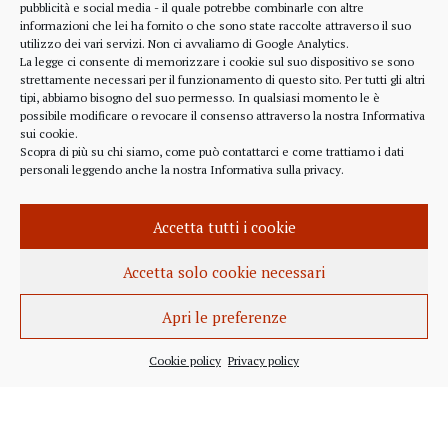
pubblicità e social media - il quale potrebbe combinarle con altre
informazioni che lei ha fornito o che sono state raccolte attraverso il suo
RIFERIMENTI
utilizzo dei vari servizi. Non ci avvaliamo di Google Analytics.
La legge ci consente di memorizzare i cookie sul suo dispositivo se sono
strettamente necessari per il funzionamento di questo sito. Per tutti gli altri
328 4643900
tipi, abbiamo bisogno del suo permesso. In qualsiasi momento le è
possibile modificare o revocare il consenso attraverso la nostra
Informativa
sui cookie
.
Scopra di più su chi siamo, come può contattarci e come trattiamo i dati
personali leggendo anche la nostra
Informativa sulla privacy
.
alberto.rizzo@ordineavvocatialba.eu
RZZ LRT 72M24 B111O
IT 02916940048
Accetta tutti i cookie
© 2021,
PC.COM
Accetta solo cookie necessari
Apri le preferenze
Cookie policy
Privacy policy