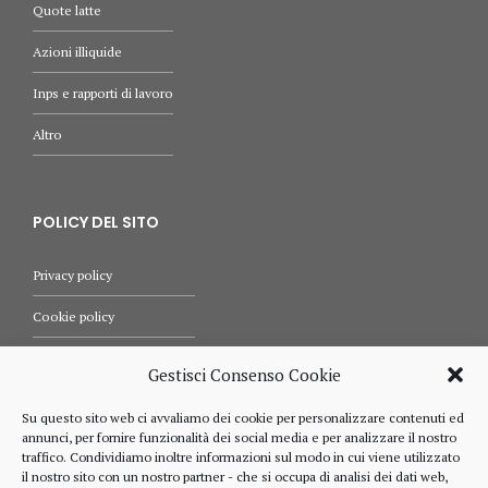
Quote latte
Azioni illiquide
Inps e rapporti di lavoro
Altro
POLICY DEL SITO
Privacy policy
Cookie policy
Termini e condizioni d’uso
Gestisci Consenso Cookie
Diritti dell’utente
Su questo sito web ci avvaliamo dei cookie per personalizzare contenuti ed
annunci, per fornire funzionalità dei social media e per analizzare il nostro
Comunicazioni
traffico. Condividiamo inoltre informazioni sul modo in cui viene utilizzato
il nostro sito con un nostro partner - che si occupa di analisi dei dati web,