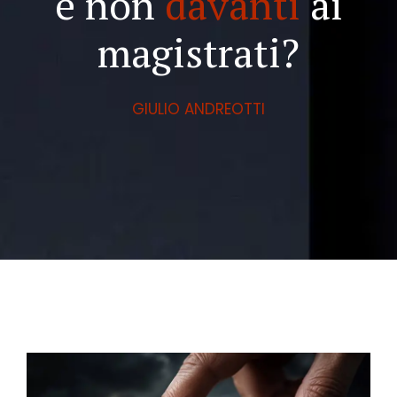
e non
davanti
ai
magistrati?
GIULIO ANDREOTTI