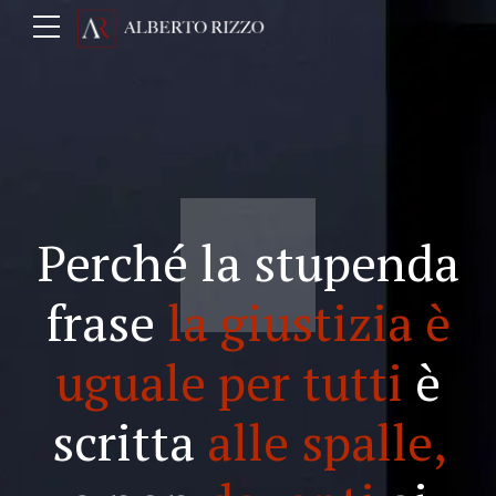
Perché la stupenda
frase
la giustizia è
uguale per tutti
è
scritta
alle spalle,