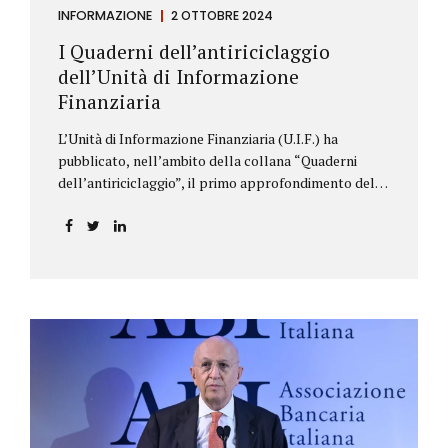
INFORMAZIONE
2 OTTOBRE 2024
I Quaderni dell’antiriciclaggio
dell’Unità di Informazione
Finanziaria
L’Unità di Informazione Finanziaria (U.I.F.) ha
pubblicato, nell’ambito della collana “Quaderni
dell’antiriciclaggio”, il primo approfondimento del
filone Rassegna Normativa, che illustra i principali
aggiornamenti della normativa e della
giurisprudenza in materia AML/CFT relativamente al
primo semestre 2024, con particolare riferimento
all’AML Package. Le principali sezioni della rassegna
riguardano le novità nella disciplina internazionale e
nazionale, e forniscono informazioni su
eventuali consultazioni pubbliche e su pronunce di
particolare rilevanza emesse nell’esercizio
dell’attività giurisdizionale. In questo numero
l’approfondimento è dedicato, in particolare: alla
recente normativa della UE sugli obblighi