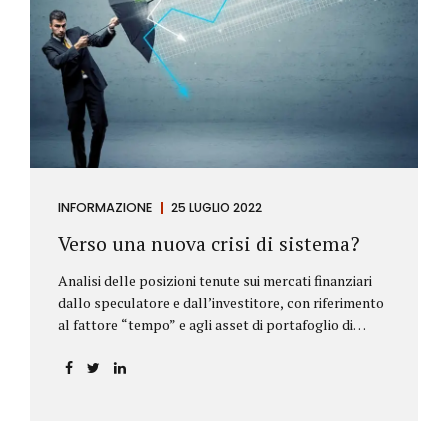
INFORMAZIONE
25 LUGLIO 2022
Verso una nuova crisi di sistema?
Analisi delle posizioni tenute sui mercati finanziari
dallo speculatore e dall’investitore, con riferimento
al fattore “tempo” e agli asset di portafoglio di
Alberto Rizzo Le differenze tra lo speculatore e
l’investitore Nelle definizioni di Wikipedia si legge:
Speculatore: è colui che nella finanza effettua
operazioni rischiose nel tentativo di ottenere un
guadagno da fluttuazioni di mercato in tempi brevi.