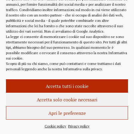
alcune considerazioni sui profitti generati dalle
annunci, per fornire funzionalità dei social media e per analizzare il nostro
traffico. Condividiamo inoltre informazioni sul modo in cui viene utilizzato
scelte finanziarie operate dal fondo BlackRock.
il nostro sito con un nostro partner - che si occupa di analisi dei dati web,
Occorre leggere molto attentamente il testo della
pubblicità e social media - il quale potrebbe combinarle con altre
lettera
informazioni che lei ha fornito o che sono state raccolte attraverso il suo
(https://www.blackrock.com/corporate/investor-
utilizzo dei vari servizi. Non ci avvaliamo di Google Analytics.
relations/larry-fink-chairmans-letter). Fink afferma
La legge ci consente di memorizzare i cookie sul suo dispositivo se sono
strettamente necessari per il funzionamento di questo sito. Per tutti gli altri
chiaramente che...
tipi, abbiamo bisogno del suo permesso. In qualsiasi momento le è
possibile modificare o revocare il consenso attraverso la nostra
Informativa
sui cookie
.
Scopra di più su chi siamo, come può contattarci e come trattiamo i dati
personali leggendo anche la nostra
Informativa sulla privacy
.
INFORMAZIONE
27 APRILE 2022
Accetta tutti i cookie
Istanza per l’abrogazione
dell’obbligo vaccinale al Governo
Accetta solo cookie necessari
Italiano e alla Commissione Europea
Apri le preferenze
Istanza al Governo Italiano ed alla Commissione
Europea per l’abrogazione della normativa
Cookie policy
Privacy policy
sull’obbligo vaccinale, in quanto violatrice della