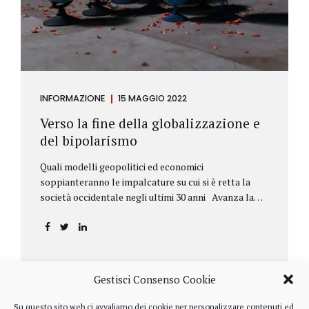
INFORMAZIONE
15 MAGGIO 2022
Verso la fine della globalizzazione e
del bipolarismo
Quali modelli geopolitici ed economici
soppianteranno le impalcature su cui si è retta la
società occidentale negli ultimi 30 anni Avanza la
sfida della de-globalizzazione Nello scorso mese di
aprile ha fatto parecchio discutere il discorso che
l’amministratore delegato del fondo di investimenti
BlackRock, Larry Fink, ha rivolto ai soci. Si tratta di
una lettera annuale che Fink ha inviato agli
Gestisci Consenso Cookie
investitori, nella quale fa il punto sulla situazione
geopolitica ed economica globale, accompagnata da
Su questo sito web ci avvaliamo dei cookie per personalizzare contenuti ed