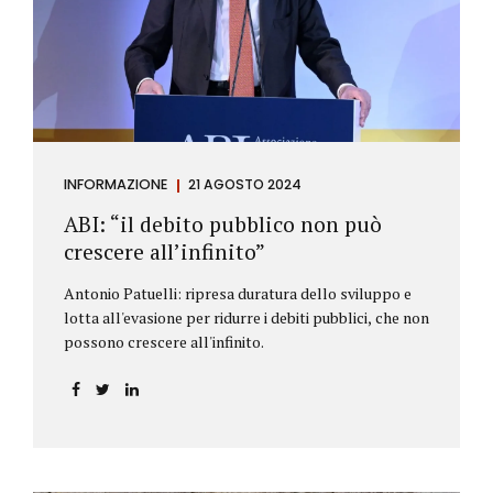
antiriciclaggio (c.d. AML Package), tra cui il
Regolamento Antiriciclaggio e la Direttiva AML;
all’AMLA, ovvero alla nuova Autorità europea che
inizierà...
INFORMAZIONE
21 AGOSTO 2024
ABI: “il debito pubblico non può
crescere all’infinito”
Antonio Patuelli: ripresa duratura dello sviluppo e
lotta all'evasione per ridurre i debiti pubblici, che non
possono crescere all'infinito.