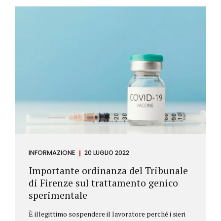
Investitore: è colui che decide di investire il proprio
capitale per trarne un profitto. Gli investitori
differiscono sostanzialmente dagli speculatori per
la durata dei loro investimenti. Gli investitori hanno
un orizzonte temporale di medio lungo periodo nei
loro investimenti, mentre gli speculatori cercano...
INFORMAZIONE
20 LUGLIO 2022
Importante ordinanza del Tribunale
di Firenze sul trattamento genico
sperimentale
È illegittimo sospendere il lavoratore perché i sieri