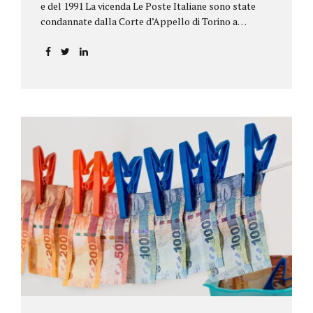
e del 1991 La vicenda Le Poste Italiane sono state
condannate dalla Corte d’Appello di Torino a
riconoscere, a tre risparmiatori di Barolo, somme
per oltre 193.000,00 euro: la sentenza ribalta la
precedente decisione emessa dal Tribunale di Asti. Ai
risparmiatori, titolari di quattro buoni da 5.000.000
lire ciascuno, non erano stati pagati integralmente
gli interessi riportati nel retro dei titoli. E questo a
causa di una modifica dei rendimenti risalente al 1986,
precedente alla loro sottoscrizione, e di un timbro
che Poste aveva messo sopra la tabella, la quale
riportava un generico...