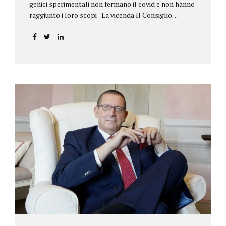
genici sperimentali non fermano il covid e non hanno
raggiunto i loro scopi La vicenda Il Consiglio
dell’ordine degli psicologi della Toscana provvedeva
alla sospensione di una propria iscritta, a causa del
mancato assolvimento dell’obbligo
vaccinale previsto dall’art. 4 del decreto legge n.
44/2021, convertito con modificazioni nella legge n.
76/2021. La psicologa ricorreva in via d’urgenza al
Tribunale di Firenze per chiedere la sospensione di
tale provvedimento, gravemente pregiudizievole per
la propria persona, in quanto impeditivo dello
svolgimento della libera professione. Per il Giudice
fiorentino, Dott.ssa Susanna Zanda, il
provvedimento assunto dal Consiglio lede...