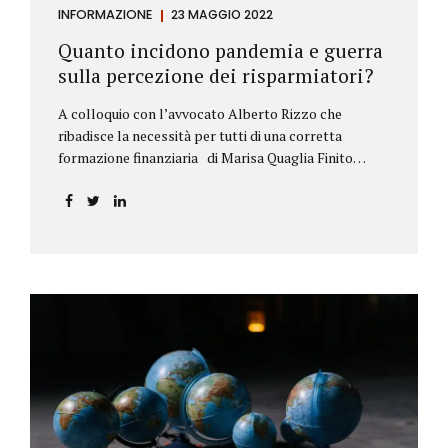
INFORMAZIONE
23 MAGGIO 2022
Quanto incidono pandemia e guerra
sulla percezione dei risparmiatori?
A colloquio con l’avvocato Alberto Rizzo che
ribadisce la necessità per tutti di una corretta
formazione finanziaria di Marisa Quaglia Finito
ufficialmente, anche se i contagi continuano, il
periodo grigio della pandemia da Covid, possiamo
tirare le somme anche su se e come sono cambiate le
abitudini dei risparmiatori. Ne parliamo con
l’avvocato braidese Alberto Rizzo, esperto di diritto
bancario e postale, direttore generale
dell’Accademia di educazione finanziaria presieduta
da Beppe Ghisolfi. Avvocato Rizzo, si sono
registrati cambiamenti sulla percezione della
sicurezza dei propri risparmi? Parto da una
considerazione scientifica. John Ioannidis, noto
professore di medicina, di epidemiologia e...