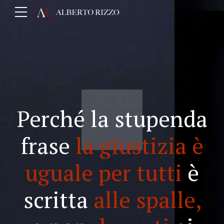
Perché la stupenda
frase
la giustizia è
uguale per tutti
è
scritta
alle spalle,