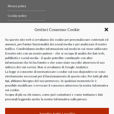
Privacy policy
Cookie policy
Termini e condizioni d’uso
Gestisci Consenso Cookie
Diritti dell’utente
Su questo sito web ci avvaliamo dei cookie per personalizzare contenuti ed
annunci, per fornire funzionalità dei social media e per analizzare il nostro
Comunicazioni
traffico. Condividiamo inoltre informazioni sul modo in cui viene utilizzato
il nostro sito con un nostro partner - che si occupa di analisi dei dati web,
pubblicità e social media - il quale potrebbe combinarle con altre
informazioni che lei ha fornito o che sono state raccolte attraverso il suo
RIFERIMENTI
utilizzo dei vari servizi. Non ci avvaliamo di Google Analytics.
La legge ci consente di memorizzare i cookie sul suo dispositivo se sono
strettamente necessari per il funzionamento di questo sito. Per tutti gli altri
328 4643900
tipi, abbiamo bisogno del suo permesso. In qualsiasi momento le è
possibile modificare o revocare il consenso attraverso la nostra
Informativa
sui cookie
.
Scopra di più su chi siamo, come può contattarci e come trattiamo i dati
personali leggendo anche la nostra
Informativa sulla privacy
.
alberto.rizzo@ordineavvocatialba.eu
RZZ LRT 72M24 B111O
IT 02916940048
Accetta tutti i cookie