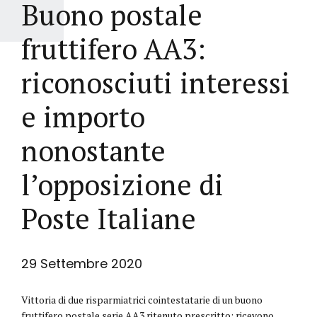
Buono postale
fruttifero AA3:
riconosciuti interessi
e importo
nonostante
l’opposizione di
Poste Italiane
29 Settembre 2020
Vittoria di due risparmiatrici cointestatarie di un buono
fruttifero postale serie AA3 ritenuto prescritto: ricevono