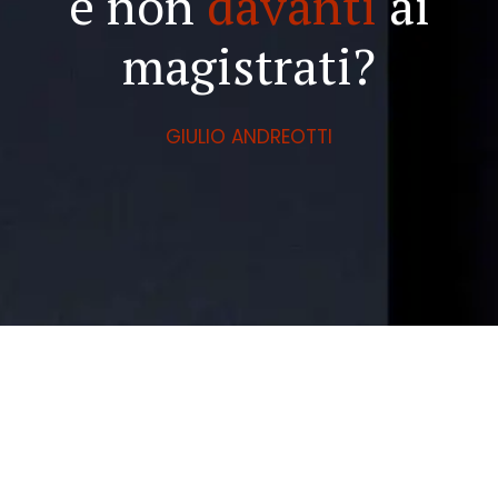
e non
davanti
ai
magistrati?
GIULIO ANDREOTTI