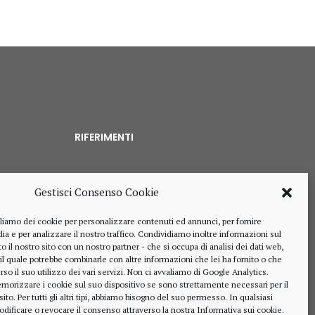
RIFERIMENTI
Gestisci Consenso Cookie
328 4643900
liamo dei cookie per personalizzare contenuti ed annunci, per fornire
ia e per analizzare il nostro traffico. Condividiamo inoltre informazioni sul
o il nostro sito con un nostro partner - che si occupa di analisi dei dati web,
 il quale potrebbe combinarle con altre informazioni che lei ha fornito o che
rso il suo utilizzo dei vari servizi. Non ci avvaliamo di Google Analytics.
alberto.rizzo@ordineavvocatialba.eu
morizzare i cookie sul suo dispositivo se sono strettamente necessari per il
RZZ LRT 72M24 B111O
o. Per tutti gli altri tipi, abbiamo bisogno del suo permesso. In qualsiasi
IT 02916940048
dificare o revocare il consenso attraverso la nostra
Informativa sui cookie
.