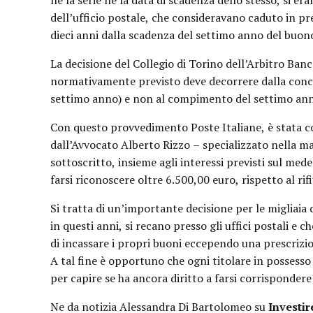
né la serie né la data di scadenza dello stesso, si era
dell’ufficio postale, che consideravano caduto in pr
dieci anni dalla scadenza del settimo anno del buon
La decisione del Collegio di Torino dell’Arbitro Banc
normativamente previsto deve decorrere dalla concl
settimo anno) e non al compimento del settimo ann
Con questo provvedimento Poste Italiane, è stata co
dall’Avvocato Alberto Rizzo – specializzato nella ma
sottoscritto, insieme agli interessi previsti sul med
farsi riconoscere oltre 6.500,00 euro, rispetto al ri
Si tratta di un’importante decisione per le migliaia 
in questi anni, si recano presso gli uffici postali e ch
di incassare i propri buoni eccependo una prescriz
A tal fine è opportuno che ogni titolare in possesso
per capire se ha ancora diritto a farsi corrisponde
Ne da notizia Alessandra Di Bartolomeo su
Investi