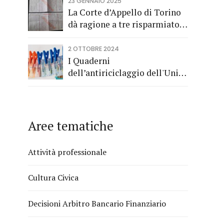
Consumo a tutela dei
23 GENNAIO 2025
risparmiatori titolari di buoni
La Corte d’Appello di Torino
fruttiferi postali.
dà ragione a tre risparmiatori
di Barolo
2 OTTOBRE 2024
I Quaderni
dell’antiriciclaggio dell'Unità
di Informazione Finanziaria
Aree tematiche
Attività professionale
Cultura Civica
Decisioni Arbitro Bancario Finanziario