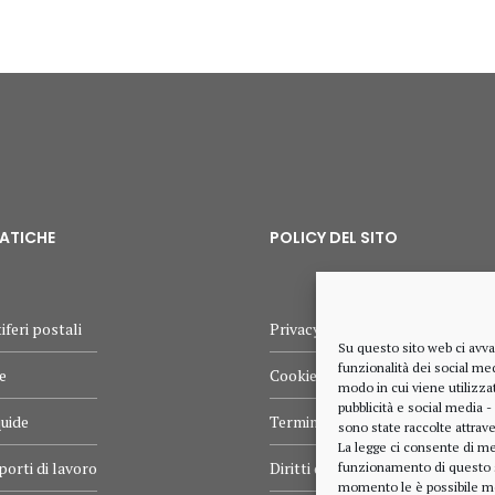
MATICHE
POLICY DEL SITO
iferi postali
Privacy policy
Su questo sito web ci avva
funzionalità dei social med
e
Cookie policy
modo in cui viene utilizzat
pubblicità e social media -
quide
Termini e condizioni d’uso
sono state raccolte attrave
La legge ci consente di me
porti di lavoro
Diritti dell’utente
funzionamento di questo sit
momento le è possibile mo