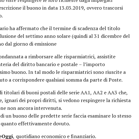
no viste respingere le loro richieste dagli impiegati
escrizione il buono in data 13.03.2019, ovvero trascorsi
o.
ario ha affermato che il termine di scadenza del titolo
usione del settimo anno solare (quindi al 31 dicembre del
o dal giorno di emissione
ndannata a rimborsare alle risparmiatrici, assistite
teria del diritto bancario e postale – l’importo
esimo buono. In tal modo le risparmiatrici sono riuscite a
fiuto a corrispondere qualsiasi somma da parte di Poste.
di titolari di buoni postali delle serie AA1, AA2 e AA3 che,
e, ignari dei propri diritti, si vedono respingere la richiesta
ione non ancora intervenuta.
 di un buono delle predette serie faccia esaminare lo stesso
re quanto effettivamente dovuto.
reOggi
, quotidiano economico e finanziario.