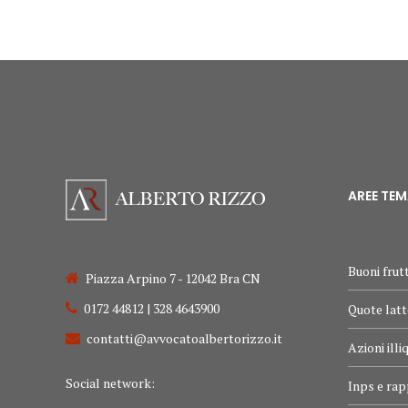
AREE TE
Buoni frutt
Piazza Arpino 7 - 12042 Bra CN
0172 44812 | 328 4643900
Quote latt
contatti@avvocatoalbertorizzo.it
Azioni illi
Social network:
Inps e rap