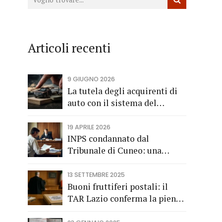
Articoli recenti
9 GIUGNO 2026
La tutela degli acquirenti di
auto con il sistema del
finanziamento rateale
19 APRILE 2026
INPS condannato dal
Tribunale di Cuneo: una
società di trasporti di
Fossano vince una causa
13 SETTEMBRE 2025
grazie all’Avv. Alberto Rizzo
Buoni fruttiferi postali: il
di Bra
TAR Lazio conferma la piena
applicazione del Codice del