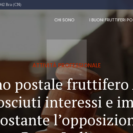
042 Bra (CN)
CHI SONO
I BUONI FRUTTIFERI PO
ATTIVITÀ PROFESSIONALE
o postale fruttifero
osciuti interessi e i
ostante l’opposizion