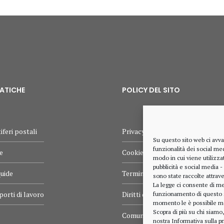
MATICHE
POLICY DEL SITO
iferi postali
Privacy policy
Su questo sito web ci avva
funzionalità dei social med
e
Cookie policy
modo in cui viene utilizzat
pubblicità e social media -
quide
Termini e condizioni d’uso
sono state raccolte attrave
La legge ci consente di me
porti di lavoro
Diritti dell’utente
funzionamento di questo sit
momento le è possibile mo
Scopra di più su chi siamo
Comunicazioni
nostra
Informativa sulla pr