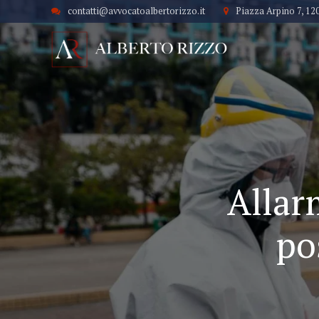
contatti@avvocatoalbertorizzo.it
Piazza Arpino 7, 12
Allar
po