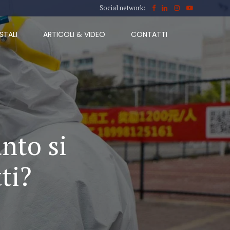
Social network:
STALI
ARTICOLI & VIDEO
CONTATTI
nto si
ti?