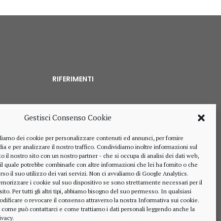
RIFERIMENTI
Gestisci Consenso Cookie
328 4643900
liamo dei cookie per personalizzare contenuti ed annunci, per fornire
ia e per analizzare il nostro traffico. Condividiamo inoltre informazioni sul
o il nostro sito con un nostro partner - che si occupa di analisi dei dati web,
 il quale potrebbe combinarle con altre informazioni che lei ha fornito o che
rso il suo utilizzo dei vari servizi. Non ci avvaliamo di Google Analytics.
alberto.rizzo@ordineavvocatialba.eu
morizzare i cookie sul suo dispositivo se sono strettamente necessari per il
RZZ LRT 72M24 B111O
o. Per tutti gli altri tipi, abbiamo bisogno del suo permesso. In qualsiasi
IT 02916940048
dificare o revocare il consenso attraverso la nostra
Informativa sui cookie
.
, come può contattarci e come trattiamo i dati personali leggendo anche la
© 2021,
PC.COM
ivacy
.