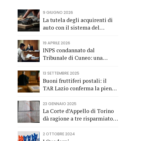
9 GIUGNO 2026
La tutela degli acquirenti di
auto con il sistema del
finanziamento rateale
19 APRILE 2026
INPS condannato dal
Tribunale di Cuneo: una
società di trasporti di
Fossano vince una causa
13 SETTEMBRE 2025
grazie all’Avv. Alberto Rizzo
Buoni fruttiferi postali: il
di Bra
TAR Lazio conferma la piena
applicazione del Codice del
Consumo a tutela dei
23 GENNAIO 2025
risparmiatori titolari di buoni
La Corte d’Appello di Torino
fruttiferi postali.
dà ragione a tre risparmiatori
di Barolo
2 OTTOBRE 2024