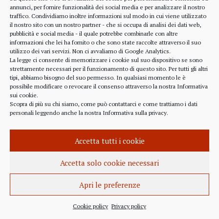
annunci, per fornire funzionalità dei social media e per analizzare il nostro
espressione il complesso delle ragioni che hanno portato al
traffico. Condividiamo inoltre informazioni sul modo in cui viene utilizzato
fallimento dell’economia costituita, si potrebbe affermare che
il nostro sito con un nostro partner - che si occupa di analisi dei dati web,
la colpa dei tragici eventi verificatisi è riconducibile all’aver
pubblicità e social media - il quale potrebbe combinarle con altre
agito in assenza di ethos, di metron e di nomos, ovvero di una
informazioni che lei ha fornito o che sono state raccolte attraverso il suo
normatività etica e di una cultura del limite, che come già
utilizzo dei vari servizi. Non ci avvaliamo di Google Analytics.
La legge ci consente di memorizzare i cookie sul suo dispositivo se sono
sapeva Aristotele, permettono di erigere un’economia
strettamente necessari per il funzionamento di questo sito. Per tutti gli altri
propriamente detta (oikonomia, cioè la regola, nomos, per
tipi, abbiamo bisogno del suo permesso. In qualsiasi momento le è
gestire correttamente secondo il comportamento del giusto
possibile modificare o revocare il consenso attraverso la nostra
Informativa
mezzo, messotes, la casa, oikos, in vista del vivere bene, eu
sui cookie
.
Scopra di più su chi siamo, come può contattarci e come trattiamo i dati
zen) distinguendola da una crematistica (chrematistikè, cioè
personali leggendo anche la nostra
Informativa sulla privacy
.
l’abilità di procurarsi ed accumulare ricchezze, chremata) –
John Kenneth Galbraith nella sua Storia dell’Economia
sostiene che “Forse a Wall Street bisognerebbe leggere
Accetta tutti i cookie
ancora Aristotele”.
Accetta solo cookie necessari
Le colpe del dissesto
Apri le preferenze
Nell’orizzonte entro il quale si è tentato di individuare fonti e
moventi del crollo avvenuto, un’attenzione precipua e del
tutto particolareggiata è stata rivolta alla funzione svolta
Cookie policy
Privacy policy
dalle banche. Con un moto mediatico piuttosto sbrigativo si è