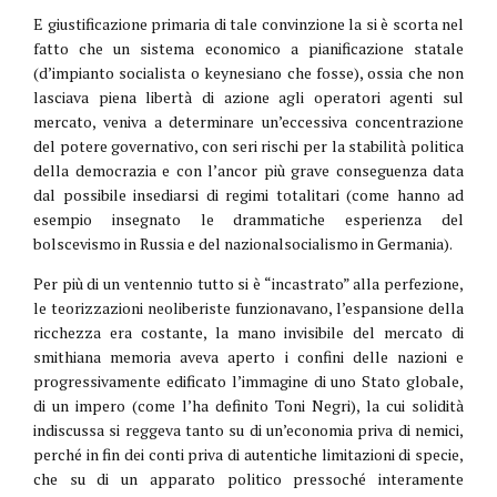
E giustificazione primaria di tale convinzione la si è scorta nel
fatto che un sistema economico a pianificazione statale
(d’impianto socialista o keynesiano che fosse), ossia che non
lasciava piena libertà di azione agli operatori agenti sul
mercato, veniva a determinare un’eccessiva concentrazione
del potere governativo, con seri rischi per la stabilità politica
della democrazia e con l’ancor più grave conseguenza data
dal possibile insediarsi di regimi totalitari (come hanno ad
esempio insegnato le drammatiche esperienza del
bolscevismo in Russia e del nazionalsocialismo in Germania).
Per più di un ventennio tutto si è “incastrato” alla perfezione,
le teorizzazioni neoliberiste funzionavano, l’espansione della
ricchezza era costante, la mano invisibile del mercato di
smithiana memoria aveva aperto i confini delle nazioni e
progressivamente edificato l’immagine di uno Stato globale,
di un impero (come l’ha definito Toni Negri), la cui solidità
indiscussa si reggeva tanto su di un’economia priva di nemici,
perché in fin dei conti priva di autentiche limitazioni di specie,
che su di un apparato politico pressoché interamente