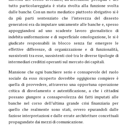
tutto particolareggiata è stata rivolta alla funzione svolta
dalle banche. Con un moto mediatico piuttosto sbrigativo si è
da più parti sentenziato che l’interezza del dissesto
generatosi era da imputare unicamente alle banche e, spesso
appoggiandosi ad uno scadente lavoro giornalistico di
indebita uniformazione e di superficiale omologazione, le si è
giudicate responsabili in blocco senza far emergere le
effettive differenze, di organizzazione e di funzionalità,
sussistenti tra esse, sussistenti cioè tra le diverse tipologie di
intermediari creditizi operanti sul mercato dei capitali.
Mansione che ogni banchiere serio e consapevole del ruolo
sociale da esso ricoperto dovrebbe oggigiorno compiere è
quella di provvedere, attraverso una opportuna operazione
critica di disvelamento e autentificazione, a che i cittadini
possano giungere a consapevolezza dei fatti imputati alle
banche nel corso dell’ultima grande crisi finanziaria per
quello che realmente sono stati, ovvero epurandoli dalle
faziose interpretazioni e dalle errate architetture concettuali
propagandate dai mezzi di comunicazione.