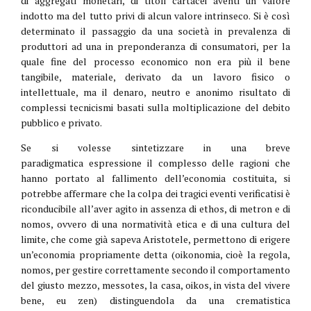
di aggregati monetari, di titoli cartacei aventi un valore
indotto ma del tutto privi di alcun valore intrinseco. Si è così
determinato il passaggio da una società in prevalenza di
produttori ad una in preponderanza di consumatori, per la
quale fine del processo economico non era più il bene
tangibile, materiale, derivato da un lavoro fisico o
intellettuale, ma il denaro, neutro e anonimo risultato di
complessi tecnicismi basati sulla moltiplicazione del debito
pubblico e privato.
Se si volesse sintetizzare in una breve
paradigmatica espressione il complesso delle ragioni che
hanno portato al fallimento dell’economia costituita, si
potrebbe affermare che la colpa dei tragici eventi verificatisi è
riconducibile all’aver agito in assenza di ethos, di metron e di
nomos, ovvero di una normatività etica e di una cultura del
limite, che come già sapeva Aristotele, permettono di erigere
un’economia propriamente detta (oikonomia, cioè la regola,
nomos, per gestire correttamente secondo il comportamento
del giusto mezzo, messotes, la casa, oikos, in vista del vivere
bene, eu zen) distinguendola da una crematistica