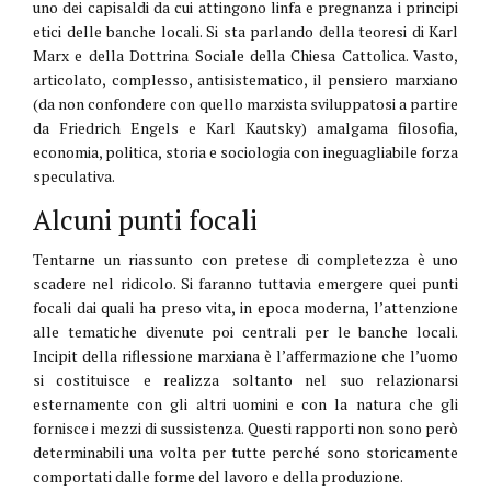
uno dei capisaldi da cui attingono linfa e pregnanza i principi
etici delle banche locali. Si sta parlando della teoresi di Karl
Marx e della Dottrina Sociale della Chiesa Cattolica. Vasto,
articolato, complesso, antisistematico, il pensiero marxiano
(da non confondere con quello marxista sviluppatosi a partire
da Friedrich Engels e Karl Kautsky) amalgama filosofia,
economia, politica, storia e sociologia con ineguagliabile forza
speculativa.
Alcuni punti focali
Tentarne un riassunto con pretese di completezza è uno
scadere nel ridicolo. Si faranno tuttavia emergere quei punti
focali dai quali ha preso vita, in epoca moderna, l’attenzione
alle tematiche divenute poi centrali per le banche locali.
Incipit della riflessione marxiana è l’affermazione che l’uomo
si costituisce e realizza soltanto nel suo relazionarsi
esternamente con gli altri uomini e con la natura che gli
fornisce i mezzi di sussistenza. Questi rapporti non sono però
determinabili una volta per tutte perché sono storicamente
comportati dalle forme del lavoro e della produzione.