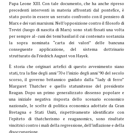
Papa Leone XIII. Con tale documento, che ha anche ripreso
precedenti interventi in materia affrontati dal pontefice, è
stato posto in essere un serrato confronto con il pensiero di
Marx e dei vari marxismi. Nell’opposizione contro il filosofo di
Treviri (luogo di nascita di Marx) sono stati fissati una volta
per sempre al- cuni dei temi basilari il cui contenuto sostanzia
la sopra nominata “carta dei valori” delle bancuna
conseguente applicazione, del sistema dottrinario
strutturato da Friedrich August von Hayek.
È storia che originari artefici di questo avvenimento siano
stati, tra la fine degli anni ’70 e l’inizio degli anni ’90 del secolo
scorso, il governo britannico guidato dalla “lady di ferro”
Margaret Thatcher e quello statunitense del presidente
Reagan. Dopo un primo generalizzato dissenso popolare e
una iniziale negativa risposta dello scenario economico
nazionale, le scelte di politica economica adottate da Gran
Bretagna e Stati Uniti, rispettivamente identificate con
l’epiteto di thatcherismo e reaganomics, sono risultate
vincitrici contro i mali della regressione, dell’inflazione e della
disoccupazione.