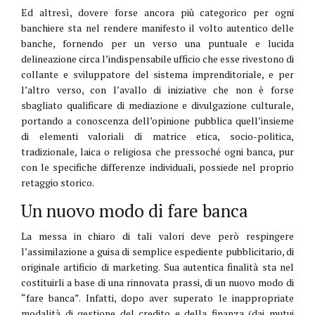
Ed altresì, dovere forse ancora più categorico per ogni
banchiere sta nel rendere manifesto il volto autentico delle
banche, fornendo per un verso una puntuale e lucida
delineazione circa l’indispensabile ufficio che esse rivestono di
collante e sviluppatore del sistema imprenditoriale, e per
l’altro verso, con l’avallo di iniziative che non è forse
sbagliato qualificare di mediazione e divulgazione culturale,
portando a conoscenza dell’opinione pubblica quell’insieme
di elementi valoriali di matrice etica, socio-politica,
tradizionale, laica o religiosa che pressoché ogni banca, pur
con le specifiche differenze individuali, possiede nel proprio
retaggio storico.
Un nuovo modo di fare banca
La messa in chiaro di tali valori deve però respingere
l’assimilazione a guisa di semplice espediente pubblicitario, di
originale artificio di marketing. Sua autentica finalità sta nel
costituirli a base di una rinnovata prassi, di un nuovo modo di
“fare banca”. Infatti, dopo aver superato le inappropriate
modalità di gestione del credito e della finanza (dai mutui