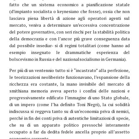
fatto che un sistema economico a pianificazione statale
(d’impianto socialista o keynesiano che fosse), ossia che non
lasciava piena libertà di azione agli operatori agenti sul
mercato, veniva a determinare un’eccessiva concentrazione
del potere governativo, con seri rischi per la stabilità politica
della democrazia e con l’ancor più grave conseguenza data
dal possibile insediar- si di regimi totalitari (come hanno ad
esempio insegnato le drammatiche esperienza del
bolscevismo in Russia e del nazionalsocialismo in Germania).
Per più di un ventennio tutto si è “incastrato” alla perfezione,
le teorizzazioni neoliberiste funzionavano, l’espansione della
ricchezza era costante, la mano invisibile del mercato di
smithiana memoria aveva aperto i confini delle nazioni e
progressivamente edificato l’immagine di uno Stato globale,
di un impero (come l’ha definito Toni Negri), la cui solidità
indiscussa si reggeva tanto su di un’economia priva di nemici,
perché in fin dei conti priva di autentiche limitazioni di specie,
che su di un apparato politico pressoché interamente
occupato a far da dedita fedele ancella proprio all’assetto
economico corrente.