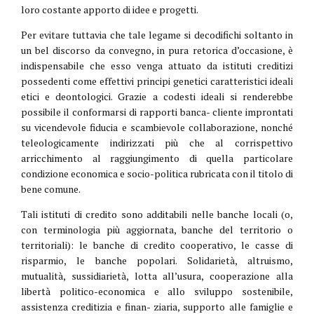
loro costante apporto di idee e progetti.
Per evitare tuttavia che tale legame si decodifichi soltanto in
un bel discorso da convegno, in pura retorica d’occasione, è
indispensabile che esso venga attuato da istituti creditizi
possedenti come effettivi principi genetici caratteristici ideali
etici e deontologici. Grazie a codesti ideali si renderebbe
possibile il conformarsi di rapporti banca- cliente improntati
su vicendevole fiducia e scambievole collaborazione, nonché
teleologicamente indirizzati più che al corrispettivo
arricchimento al raggiungimento di quella particolare
condizione economica e socio-politica rubricata con il titolo di
bene comune.
Tali istituti di credito sono additabili nelle banche locali (o,
con terminologia più aggiornata, banche del territorio o
territoriali): le banche di credito cooperativo, le casse di
risparmio, le banche popolari. Solidarietà, altruismo,
mutualità, sussidiarietà, lotta all’usura, cooperazione alla
libertà politico-economica e allo sviluppo sostenibile,
assistenza creditizia e finan- ziaria, supporto alle famiglie e