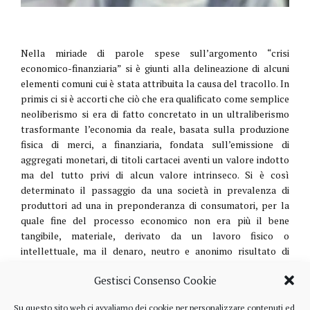
Nella miriade di parole spese sull’argomento “crisi
economico-finanziaria” si è giunti alla delineazione di alcuni
elementi comuni cui è stata attribuita la causa del tracollo. In
primis ci si è accorti che ciò che era qualificato come semplice
neoliberismo si era di fatto concretato in un ultraliberismo
trasformante l’economia da reale, basata sulla produzione
fisica di merci, a finanziaria, fondata sull’emissione di
aggregati monetari, di titoli cartacei aventi un valore indotto
ma del tutto privi di alcun valore intrinseco. Si è così
determinato il passaggio da una società in prevalenza di
produttori ad una in preponderanza di consumatori, per la
quale fine del processo economico non era più il bene
tangibile, materiale, derivato da un lavoro fisico o
intellettuale, ma il denaro, neutro e anonimo risultato di
complessi tecnicismi basati sulla moltiplicazione del debito
Gestisci Consenso Cookie
pubblico e privato.
Se si volesse sintetizzare in una breve paradigmatica
Su questo sito web ci avvaliamo dei cookie per personalizzare contenuti ed