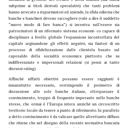
subprime ai titoli derivati speculativi) che tanti problemi
hanno arrecato a risparmiatori ed aziende, la sfida odierna che
banche e banchieri devono raccogliere (vale a dire il suddetto
“nuovo modo di fare banca”) si incentra sull’essere sia
patrocinatori di un riformato sistema economi- co capace di
disciplinare a livello globale l’espansione incontrollata del
capitale arginandone gli effetti negativi, sia fautori di un
processo di rifidelizzazione dalle clientela basato sul
caposaldo della socialità economica piuttosto che su
indifferenziate e impersonali relazioni (si pensi ai tanto
discussi rating).
Affinché siffatti obiettivi possano essere raggiunti è
innanzitutto necessario, restringendo il perimetro di
discussione alle sole banche italiane, oltrepassare il
convincimento, troppo di frequente imperante nelle banche
stesse, che ormai è l’Europa intera anziché un circoscritto
territorio locale da tenere a punto di riferimento. In parallelo
a detto convincimento è da valicare quello altrettanto diffuso
che ritiene che nel disegno della recente normativa bancaria