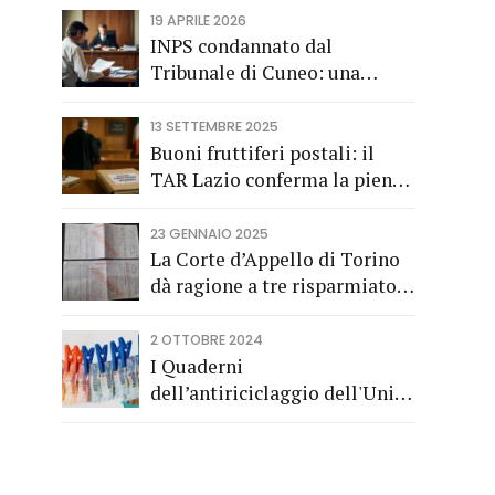
19 APRILE 2026
INPS condannato dal
Tribunale di Cuneo: una
società di trasporti di
Fossano vince una causa
13 SETTEMBRE 2025
grazie all’Avv. Alberto Rizzo
Buoni fruttiferi postali: il
di Bra
TAR Lazio conferma la piena
applicazione del Codice del
Consumo a tutela dei
23 GENNAIO 2025
risparmiatori titolari di buoni
La Corte d’Appello di Torino
fruttiferi postali.
dà ragione a tre risparmiatori
di Barolo
2 OTTOBRE 2024
I Quaderni
dell’antiriciclaggio dell'Unità
di Informazione Finanziaria