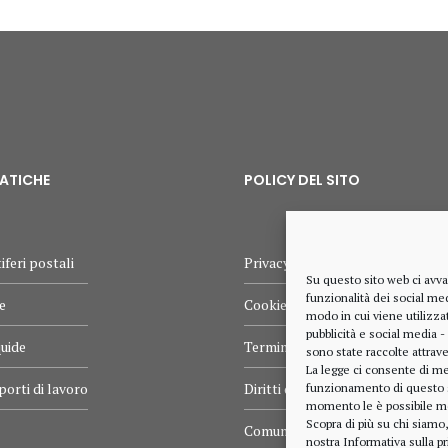
MATICHE
POLICY DEL SITO
iferi postali
Privacy policy
Su questo sito web ci avva
funzionalità dei social med
e
Cookie policy
modo in cui viene utilizzat
pubblicità e social media -
quide
Termini e condizioni d’uso
sono state raccolte attrave
La legge ci consente di me
porti di lavoro
Diritti dell’utente
funzionamento di questo sit
momento le è possibile mo
Scopra di più su chi siamo
Comunicazioni
nostra
Informativa sulla pr