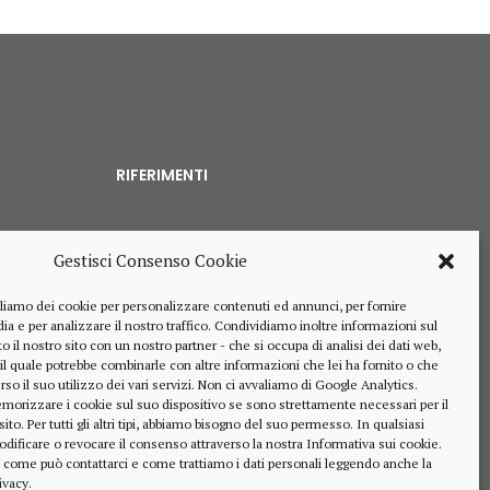
RIFERIMENTI
Gestisci Consenso Cookie
328 4643900
liamo dei cookie per personalizzare contenuti ed annunci, per fornire
ia e per analizzare il nostro traffico. Condividiamo inoltre informazioni sul
o il nostro sito con un nostro partner - che si occupa di analisi dei dati web,
 il quale potrebbe combinarle con altre informazioni che lei ha fornito o che
rso il suo utilizzo dei vari servizi. Non ci avvaliamo di Google Analytics.
alberto.rizzo@ordineavvocatialba.eu
morizzare i cookie sul suo dispositivo se sono strettamente necessari per il
RZZ LRT 72M24 B111O
o. Per tutti gli altri tipi, abbiamo bisogno del suo permesso. In qualsiasi
IT 02916940048
dificare o revocare il consenso attraverso la nostra
Informativa sui cookie
.
, come può contattarci e come trattiamo i dati personali leggendo anche la
© 2021,
PC.COM
ivacy
.