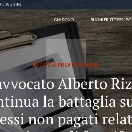
042 Bra (CN)
CHI SONO
I BUONI FRUTTIFERI PO
ATTIVITÀ PROFESSIONALE
avvocato Alberto Ri
tinua la battaglia s
essi non pagati relat