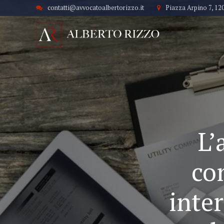
contatti@avvocatoalbertorizzo.it
Piazza Arpino 7, 12
L’
con
inter