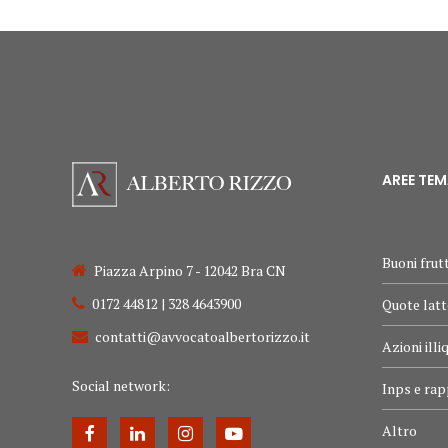
AREE TE
Buoni frutt
Piazza Arpino 7 - 12042 Bra CN
0172 44812 | 328 4643900
Quote latt
contatti@avvocatoalbertorizzo.it
Azioni illi
Social network:
Inps e rap
Altro