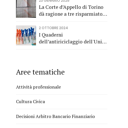
Consumo a tutela dei
23 GENNAIO 2025
risparmiatori titolari di buoni
La Corte d’Appello di Torino
fruttiferi postali.
dà ragione a tre risparmiatori
di Barolo
2 OTTOBRE 2024
I Quaderni
dell’antiriciclaggio dell'Unità
di Informazione Finanziaria
Aree tematiche
Attività professionale
Cultura Civica
Decisioni Arbitro Bancario Finanziario