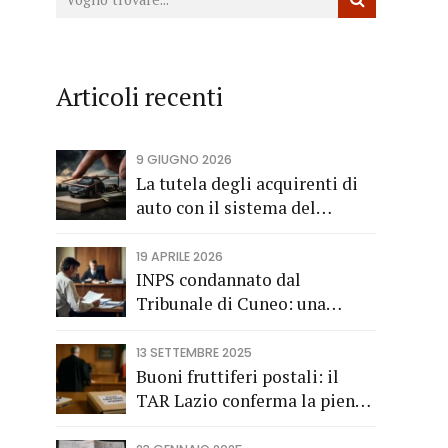
Articoli recenti
9 GIUGNO 2026
La tutela degli acquirenti di
auto con il sistema del
finanziamento rateale
19 APRILE 2026
INPS condannato dal
Tribunale di Cuneo: una
società di trasporti di
Fossano vince una causa
13 SETTEMBRE 2025
grazie all’Avv. Alberto Rizzo
Buoni fruttiferi postali: il
di Bra
TAR Lazio conferma la piena
applicazione del Codice del