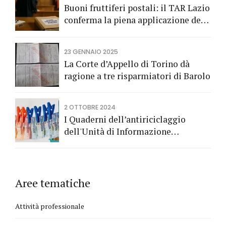
Buoni fruttiferi postali: il TAR Lazio
conferma la piena applicazione del
Codice del Consumo a tutela dei
risparmiatori titolari di buoni
23 GENNAIO 2025
fruttiferi postali.
La Corte d’Appello di Torino dà
ragione a tre risparmiatori di Barolo
2 OTTOBRE 2024
I Quaderni dell’antiriciclaggio
dell'Unità di Informazione
Finanziaria
Aree tematiche
Attività professionale