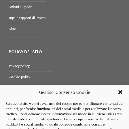
Azioni illiquide
Inps e rapporti di lavoro
Altro
POLICY DEL SITO
Privacy policy
Cookie policy
Termini e condizioni d’uso
Gestisci Consenso Cookie
Diritti dell’utente
Su questo sito web ci avvaliamo dei cookie per personalizzare contenuti ed
annunci, per fornire funzionalità dei social media e per analizzare il nostro
Comunicazioni
traffico. Condividiamo inoltre informazioni sul modo in cui viene utilizzato
il nostro sito con un nostro partner - che si occupa di analisi dei dati web,
pubblicità e social media - il quale potrebbe combinarle con altre