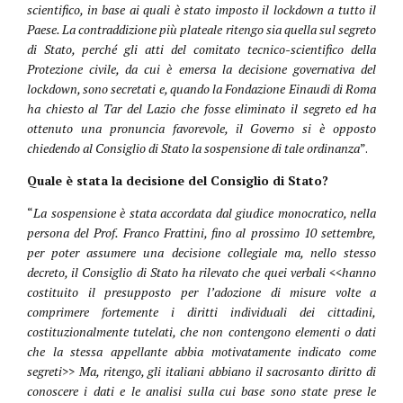
scientifico, in base ai quali è stato imposto il lockdown a tutto il
Paese. La contraddizione più plateale ritengo sia quella sul segreto
di Stato, perché gli atti del comitato tecnico-scientifico della
Protezione civile, da cui è emersa la decisione governativa del
lockdown, sono secretati e, quando la Fondazione Einaudi di Roma
ha chiesto al Tar del Lazio che fosse eliminato il segreto ed ha
ottenuto una pronuncia favorevole, il Governo si è opposto
chiedendo al Consiglio di Stato la sospensione di tale ordinanza
”.
Quale è stata la decisione del Consiglio di Stato?
“
La sospensione è stata accordata dal giudice monocratico, nella
persona del Prof. Franco Frattini, fino al prossimo 10 settembre,
per poter assumere una decisione collegiale ma, nello stesso
decreto, il Consiglio di Stato ha rilevato che quei verbali <<hanno
costituito il presupposto per l’adozione di misure volte a
comprimere fortemente i diritti individuali dei cittadini,
costituzionalmente tutelati, che non contengono elementi o dati
che la stessa appellante abbia motivatamente indicato come
segreti>> Ma, ritengo, gli italiani abbiano il sacrosanto diritto di
conoscere i dati e le analisi sulla cui base sono state prese le