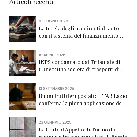
Articoli recenti
9 GIUGNO 2026
La tutela degli acquirenti di auto
con il sistema del finanziamento
rateale
19 APRILE 2026
INPS condannato dal Tribunale di
Cuneo: una società di trasporti di
Fossano vince una causa grazie
all’Avv. Alberto Rizzo di Bra
13 SETTEMBRE 2025
Buoni fruttiferi postali: il TAR Lazio
conferma la piena applicazione del
Codice del Consumo a tutela dei
risparmiatori titolari di buoni
23 GENNAIO 2025
fruttiferi postali.
La Corte d’Appello di Torino dà
ragione a tre risparmiatori di Barolo