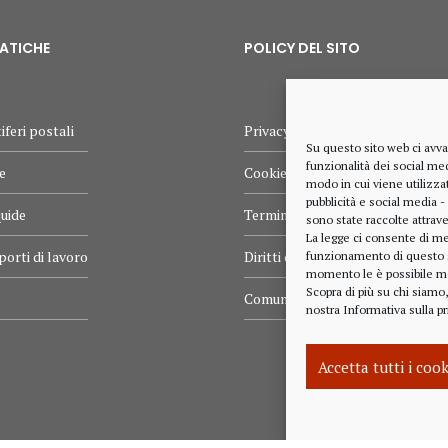
MATICHE
POLICY DEL SITO
iferi postali
Privacy policy
Su questo sito web ci avva
funzionalità dei social med
e
Cookie policy
modo in cui viene utilizzat
pubblicità e social media -
quide
Termini e condizioni d’uso
sono state raccolte attrave
La legge ci consente di me
porti di lavoro
Diritti dell’utente
funzionamento di questo sit
momento le è possibile mo
Scopra di più su chi siamo
Comunicazioni
nostra
Informativa sulla pr
Accetta tutti i coo