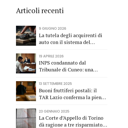
Articoli recenti
9 GIUGNO 2026
La tutela degli acquirenti di
auto con il sistema del
finanziamento rateale
19 APRILE 2026
INPS condannato dal
Tribunale di Cuneo: una
società di trasporti di
Fossano vince una causa
13 SETTEMBRE 2025
grazie all’Avv. Alberto Rizzo
Buoni fruttiferi postali: il
di Bra
TAR Lazio conferma la piena
applicazione del Codice del
Consumo a tutela dei
23 GENNAIO 2025
risparmiatori titolari di buoni
La Corte d’Appello di Torino
fruttiferi postali.
dà ragione a tre risparmiatori