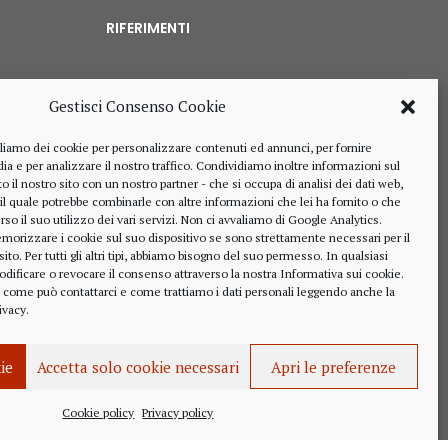
RIFERIMENTI
Gestisci Consenso Cookie
328 4643900
liamo dei cookie per personalizzare contenuti ed annunci, per fornire
ia e per analizzare il nostro traffico. Condividiamo inoltre informazioni sul
o il nostro sito con un nostro partner - che si occupa di analisi dei dati web,
 il quale potrebbe combinarle con altre informazioni che lei ha fornito o che
rso il suo utilizzo dei vari servizi. Non ci avvaliamo di Google Analytics.
alberto.rizzo@ordineavvocatialba.eu
morizzare i cookie sul suo dispositivo se sono strettamente necessari per il
RZZ LRT 72M24 B111O
o. Per tutti gli altri tipi, abbiamo bisogno del suo permesso. In qualsiasi
IT 02916940048
dificare o revocare il consenso attraverso la nostra
Informativa sui cookie
.
, come può contattarci e come trattiamo i dati personali leggendo anche la
© 2021,
PC.COM
ivacy
.
kie
Accetta solo cookie necessari
Apri le preferenze
Cookie policy
Privacy policy