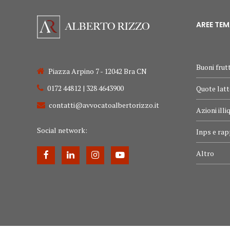
AREE TE
Buoni frutt
Piazza Arpino 7 - 12042 Bra CN
0172 44812 | 328 4643900
Quote latt
contatti@avvocatoalbertorizzo.it
Azioni illi
Social network:
Inps e rap
Altro