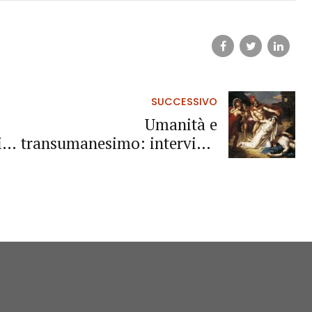
SUCCESSIVO
Umanità e
in
transumanesimo: intervista
agli avvocati, Alberto Rizzo
e Cristiano Burdese, sugli
aspetti più scottanti della
pandemia