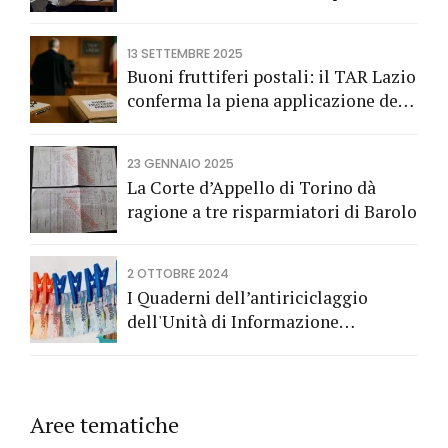
Fossano vince una causa grazie
all’Avv. Alberto Rizzo di Bra
13 SETTEMBRE 2025
Buoni fruttiferi postali: il TAR Lazio
conferma la piena applicazione del
Codice del Consumo a tutela dei
risparmiatori titolari di buoni
23 GENNAIO 2025
fruttiferi postali.
La Corte d’Appello di Torino dà
ragione a tre risparmiatori di Barolo
2 OTTOBRE 2024
I Quaderni dell’antiriciclaggio
dell'Unità di Informazione
Finanziaria
Aree tematiche