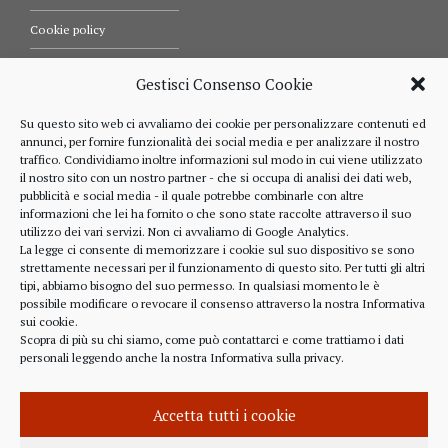
Cookie policy
Termini e condizioni d’uso
Gestisci Consenso Cookie
Diritti dell’utente
Su questo sito web ci avvaliamo dei cookie per personalizzare contenuti ed
annunci, per fornire funzionalità dei social media e per analizzare il nostro
Comunicazioni
traffico. Condividiamo inoltre informazioni sul modo in cui viene utilizzato
il nostro sito con un nostro partner - che si occupa di analisi dei dati web,
pubblicità e social media - il quale potrebbe combinarle con altre
informazioni che lei ha fornito o che sono state raccolte attraverso il suo
RIFERIMENTI
utilizzo dei vari servizi. Non ci avvaliamo di Google Analytics.
La legge ci consente di memorizzare i cookie sul suo dispositivo se sono
strettamente necessari per il funzionamento di questo sito. Per tutti gli altri
328 4643900
tipi, abbiamo bisogno del suo permesso. In qualsiasi momento le è
possibile modificare o revocare il consenso attraverso la nostra
Informativa
sui cookie
.
Scopra di più su chi siamo, come può contattarci e come trattiamo i dati
personali leggendo anche la nostra
Informativa sulla privacy
.
alberto.rizzo@ordineavvocatialba.eu
RZZ LRT 72M24 B111O
IT 02916940048
Accetta tutti i cookie
© 2021,
PC.COM