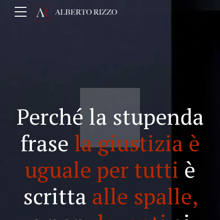
Perché la stupenda
frase
la giustizia è
uguale per tutti
è
scritta
alle spalle,