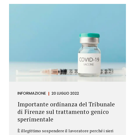
Investitore: è colui che decide di investire il proprio
capitale per trarne un profitto. Gli investitori
differiscono sostanzialmente dagli speculatori per
la durata dei loro investimenti. Gli investitori hanno
un orizzonte temporale di medio lungo periodo nei
loro investimenti, mentre gli speculatori cercano...
INFORMAZIONE
20 LUGLIO 2022
Importante ordinanza del Tribunale
di Firenze sul trattamento genico
sperimentale
È illegittimo sospendere il lavoratore perché i sieri