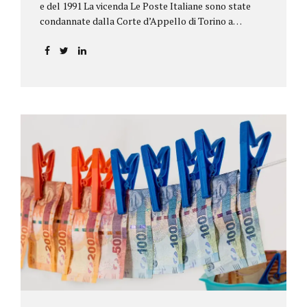
e del 1991 La vicenda Le Poste Italiane sono state
condannate dalla Corte d’Appello di Torino a
riconoscere, a tre risparmiatori di Barolo, somme
per oltre 193.000,00 euro: la sentenza ribalta la
precedente decisione emessa dal Tribunale di Asti. Ai
risparmiatori, titolari di quattro buoni da 5.000.000
lire ciascuno, non erano stati pagati integralmente
gli interessi riportati nel retro dei titoli. E questo a
causa di una modifica dei rendimenti risalente al 1986,
precedente alla loro sottoscrizione, e di un timbro
che Poste aveva messo sopra la tabella, la quale
riportava un generico...