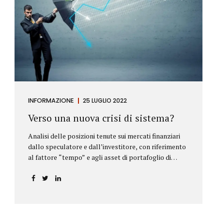
INFORMAZIONE
25 LUGLIO 2022
Verso una nuova crisi di sistema?
Analisi delle posizioni tenute sui mercati finanziari
dallo speculatore e dall’investitore, con riferimento
al fattore “tempo” e agli asset di portafoglio di
Alberto Rizzo Le differenze tra lo speculatore e
l’investitore Nelle definizioni di Wikipedia si legge:
Speculatore: è colui che nella finanza effettua
operazioni rischiose nel tentativo di ottenere un
guadagno da fluttuazioni di mercato in tempi brevi.