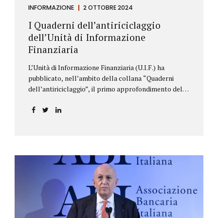
INFORMAZIONE
2 OTTOBRE 2024
I Quaderni dell’antiriciclaggio
dell’Unità di Informazione
Finanziaria
L’Unità di Informazione Finanziaria (U.I.F.) ha
pubblicato, nell’ambito della collana “Quaderni
dell’antiriciclaggio”, il primo approfondimento del
filone Rassegna Normativa, che illustra i principali
aggiornamenti della normativa e della
giurisprudenza in materia AML/CFT relativamente al
primo semestre 2024, con particolare riferimento
all’AML Package. Le principali sezioni della rassegna
riguardano le novità nella disciplina internazionale e
nazionale, e forniscono informazioni su
eventuali consultazioni pubbliche e su pronunce di
particolare rilevanza emesse nell’esercizio
dell’attività giurisdizionale. In questo numero
l’approfondimento è dedicato, in particolare: alla
recente normativa della UE sugli obblighi