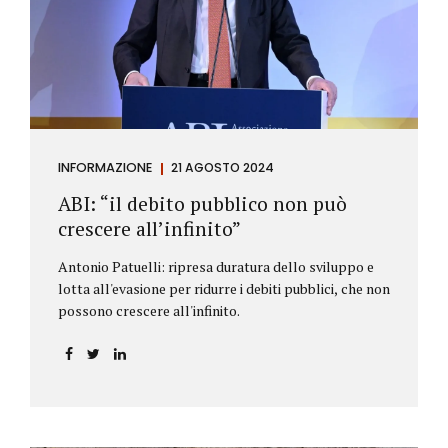
antiriciclaggio (c.d. AML Package), tra cui il
Regolamento Antiriciclaggio e la Direttiva AML;
all’AMLA, ovvero alla nuova Autorità europea che
inizierà...
INFORMAZIONE
21 AGOSTO 2024
ABI: “il debito pubblico non può
crescere all’infinito”
Antonio Patuelli: ripresa duratura dello sviluppo e
lotta all'evasione per ridurre i debiti pubblici, che non
possono crescere all'infinito.