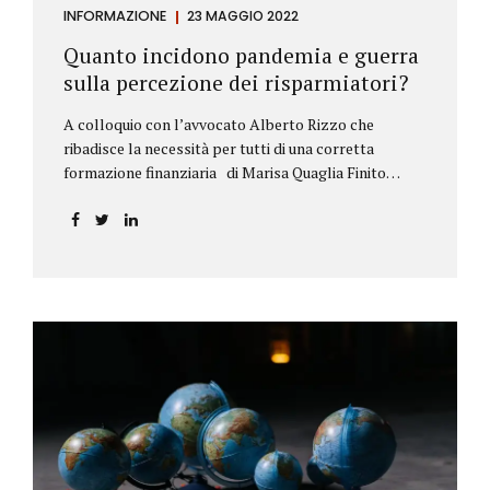
INFORMAZIONE
23 MAGGIO 2022
Quanto incidono pandemia e guerra
sulla percezione dei risparmiatori?
A colloquio con l’avvocato Alberto Rizzo che
ribadisce la necessità per tutti di una corretta
formazione finanziaria di Marisa Quaglia Finito
ufficialmente, anche se i contagi continuano, il
periodo grigio della pandemia da Covid, possiamo
tirare le somme anche su se e come sono cambiate le
abitudini dei risparmiatori. Ne parliamo con
l’avvocato braidese Alberto Rizzo, esperto di diritto
bancario e postale, direttore generale
dell’Accademia di educazione finanziaria presieduta
da Beppe Ghisolfi. Avvocato Rizzo, si sono
registrati cambiamenti sulla percezione della
sicurezza dei propri risparmi? Parto da una
considerazione scientifica. John Ioannidis, noto
professore di medicina, di epidemiologia e...