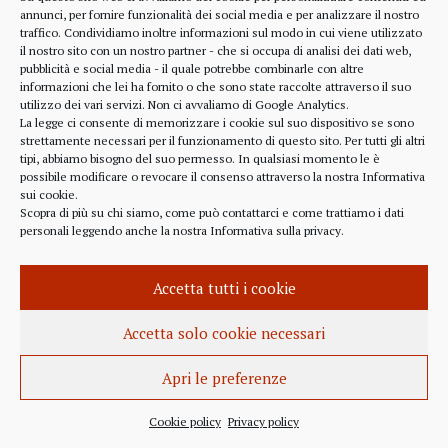
alcune considerazioni sui profitti generati dalle
annunci, per fornire funzionalità dei social media e per analizzare il nostro
traffico. Condividiamo inoltre informazioni sul modo in cui viene utilizzato
scelte finanziarie operate dal fondo BlackRock.
il nostro sito con un nostro partner - che si occupa di analisi dei dati web,
Occorre leggere molto attentamente il testo della
pubblicità e social media - il quale potrebbe combinarle con altre
lettera
informazioni che lei ha fornito o che sono state raccolte attraverso il suo
(https://www.blackrock.com/corporate/investor-
utilizzo dei vari servizi. Non ci avvaliamo di Google Analytics.
relations/larry-fink-chairmans-letter). Fink afferma
La legge ci consente di memorizzare i cookie sul suo dispositivo se sono
strettamente necessari per il funzionamento di questo sito. Per tutti gli altri
chiaramente che...
tipi, abbiamo bisogno del suo permesso. In qualsiasi momento le è
possibile modificare o revocare il consenso attraverso la nostra
Informativa
sui cookie
.
Scopra di più su chi siamo, come può contattarci e come trattiamo i dati
personali leggendo anche la nostra
Informativa sulla privacy
.
INFORMAZIONE
27 APRILE 2022
Accetta tutti i cookie
Istanza per l’abrogazione
dell’obbligo vaccinale al Governo
Accetta solo cookie necessari
Italiano e alla Commissione Europea
Apri le preferenze
Istanza al Governo Italiano ed alla Commissione
Europea per l’abrogazione della normativa
Cookie policy
Privacy policy
sull’obbligo vaccinale, in quanto violatrice della