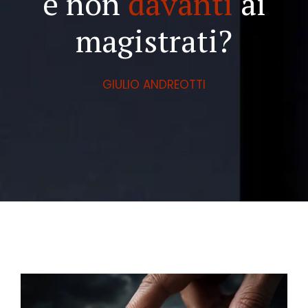
e non
davanti
ai
magistrati?
GIULIO ANDREOTTI