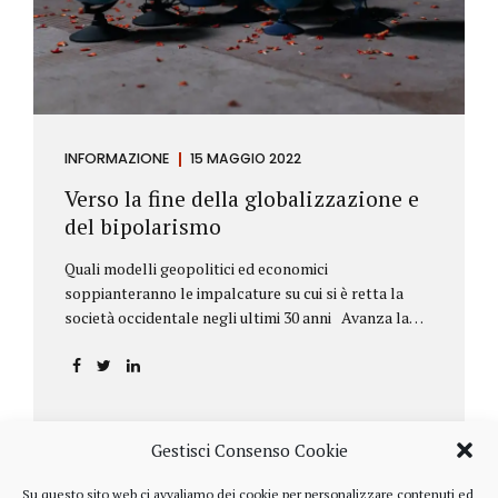
INFORMAZIONE
15 MAGGIO 2022
Verso la fine della globalizzazione e
del bipolarismo
Quali modelli geopolitici ed economici
soppianteranno le impalcature su cui si è retta la
società occidentale negli ultimi 30 anni Avanza la
sfida della de-globalizzazione Nello scorso mese di
aprile ha fatto parecchio discutere il discorso che
l’amministratore delegato del fondo di investimenti
BlackRock, Larry Fink, ha rivolto ai soci. Si tratta di
una lettera annuale che Fink ha inviato agli
Gestisci Consenso Cookie
investitori, nella quale fa il punto sulla situazione
geopolitica ed economica globale, accompagnata da
Su questo sito web ci avvaliamo dei cookie per personalizzare contenuti ed