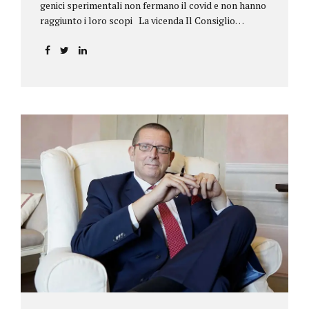
genici sperimentali non fermano il covid e non hanno
raggiunto i loro scopi La vicenda Il Consiglio
dell’ordine degli psicologi della Toscana provvedeva
alla sospensione di una propria iscritta, a causa del
mancato assolvimento dell’obbligo
vaccinale previsto dall’art. 4 del decreto legge n.
44/2021, convertito con modificazioni nella legge n.
76/2021. La psicologa ricorreva in via d’urgenza al
Tribunale di Firenze per chiedere la sospensione di
tale provvedimento, gravemente pregiudizievole per
la propria persona, in quanto impeditivo dello
svolgimento della libera professione. Per il Giudice
fiorentino, Dott.ssa Susanna Zanda, il
provvedimento assunto dal Consiglio lede...