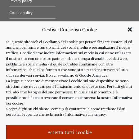
Privacy policy
Cookie policy
Termini e condizioni d’uso
Gestisci Consenso Cookie
Diritti dell’utente
Su questo sito web ci avvaliamo dei cookie per personalizzare contenuti ed
annunci, per fornire funzionalità dei social media e per analizzare il nostro
Comunicazioni
traffico. Condividiamo inoltre informazioni sul modo in cui viene utilizzato
il nostro sito con un nostro partner - che si occupa di analisi dei dati web,
pubblicità e social media - il quale potrebbe combinarle con altre
informazioni che lei ha fornito o che sono state raccolte attraverso il suo
RIFERIMENTI
utilizzo dei vari servizi. Non ci avvaliamo di Google Analytics.
La legge ci consente di memorizzare i cookie sul suo dispositivo se sono
strettamente necessari per il funzionamento di questo sito. Per tutti gli altri
328 4643900
tipi, abbiamo bisogno del suo permesso. In qualsiasi momento le è
possibile modificare o revocare il consenso attraverso la nostra
Informativa
sui cookie
.
Scopra di più su chi siamo, come può contattarci e come trattiamo i dati
personali leggendo anche la nostra
Informativa sulla privacy
.
alberto.rizzo@ordineavvocatialba.eu
RZZ LRT 72M24 B111O
IT 02916940048
Accetta tutti i cookie