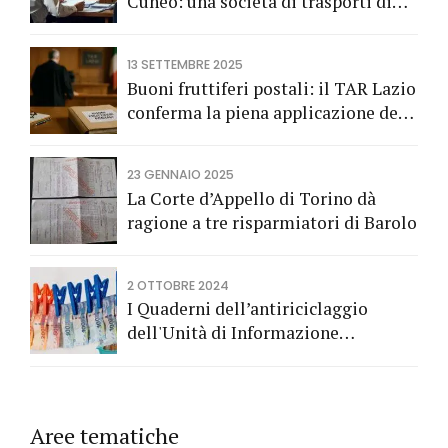
Cuneo: una società di trasporti di
Fossano vince una causa grazie
all’Avv. Alberto Rizzo di Bra
13 SETTEMBRE 2025
Buoni fruttiferi postali: il TAR Lazio
conferma la piena applicazione del
Codice del Consumo a tutela dei
risparmiatori titolari di buoni
23 GENNAIO 2025
fruttiferi postali.
La Corte d’Appello di Torino dà
ragione a tre risparmiatori di Barolo
2 OTTOBRE 2024
I Quaderni dell’antiriciclaggio
dell'Unità di Informazione
Finanziaria
Aree tematiche