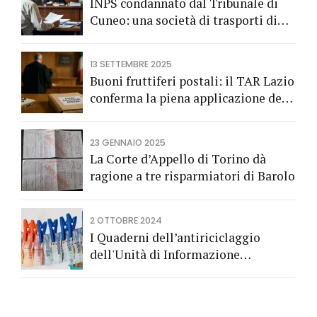
INPS condannato dal Tribunale di
Cuneo: una società di trasporti di
Fossano vince una causa grazie
all’Avv. Alberto Rizzo di Bra
13 SETTEMBRE 2025
Buoni fruttiferi postali: il TAR Lazio
conferma la piena applicazione del
Codice del Consumo a tutela dei
risparmiatori titolari di buoni
23 GENNAIO 2025
fruttiferi postali.
La Corte d’Appello di Torino dà
ragione a tre risparmiatori di Barolo
2 OTTOBRE 2024
I Quaderni dell’antiriciclaggio
dell'Unità di Informazione
Finanziaria