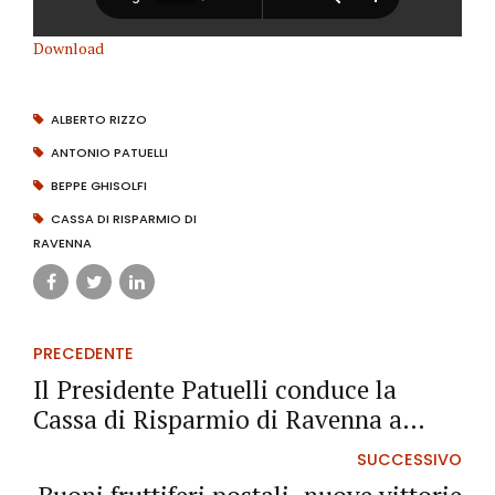
Download
ALBERTO RIZZO
ANTONIO PATUELLI
BEPPE GHISOLFI
CASSA DI RISPARMIO DI
RAVENNA
PRECEDENTE
Il Presidente Patuelli conduce la
Cassa di Risparmio di Ravenna a
confermare ottimi risultati di bilancio
SUCCESSIVO
e solidità