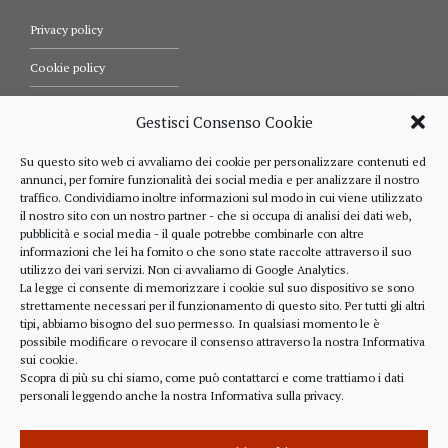
Privacy policy
Cookie policy
Termini e condizioni d’uso
Gestisci Consenso Cookie
Diritti dell’utente
Su questo sito web ci avvaliamo dei cookie per personalizzare contenuti ed
annunci, per fornire funzionalità dei social media e per analizzare il nostro
Comunicazioni
traffico. Condividiamo inoltre informazioni sul modo in cui viene utilizzato
il nostro sito con un nostro partner - che si occupa di analisi dei dati web,
pubblicità e social media - il quale potrebbe combinarle con altre
informazioni che lei ha fornito o che sono state raccolte attraverso il suo
RIFERIMENTI
utilizzo dei vari servizi. Non ci avvaliamo di Google Analytics.
La legge ci consente di memorizzare i cookie sul suo dispositivo se sono
strettamente necessari per il funzionamento di questo sito. Per tutti gli altri
328 4643900
tipi, abbiamo bisogno del suo permesso. In qualsiasi momento le è
possibile modificare o revocare il consenso attraverso la nostra
Informativa
sui cookie
.
Scopra di più su chi siamo, come può contattarci e come trattiamo i dati
personali leggendo anche la nostra
Informativa sulla privacy
.
alberto.rizzo@ordineavvocatialba.eu
RZZ LRT 72M24 B111O