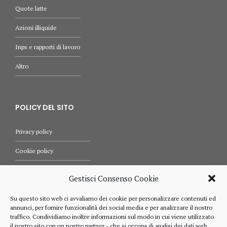
Quote latte
Azioni illiquide
Inps e rapporti di lavoro
Altro
POLICY DEL SITO
Privacy policy
Cookie policy
Termini e condizioni d’uso
Gestisci Consenso Cookie
Diritti dell’utente
Su questo sito web ci avvaliamo dei cookie per personalizzare contenuti ed
annunci, per fornire funzionalità dei social media e per analizzare il nostro
Comunicazioni
traffico. Condividiamo inoltre informazioni sul modo in cui viene utilizzato
il nostro sito con un nostro partner - che si occupa di analisi dei dati web,