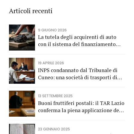
Articoli recenti
9 GIUGNO 2026
La tutela degli acquirenti di auto
con il sistema del finanziamento
rateale
19 APRILE 2026
INPS condannato dal Tribunale di
Cuneo: una società di trasporti di
Fossano vince una causa grazie
all’Avv. Alberto Rizzo di Bra
13 SETTEMBRE 2025
Buoni fruttiferi postali: il TAR Lazio
conferma la piena applicazione del
Codice del Consumo a tutela dei
risparmiatori titolari di buoni
23 GENNAIO 2025
fruttiferi postali.